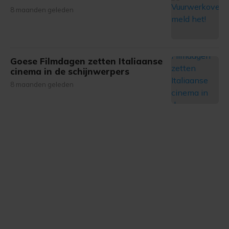
8 maanden geleden
gemaakte keuze altijd wijzigen of intrekken.
Goese Filmdagen zetten Italiaanse
cinema in de schijnwerpers
8 maanden geleden