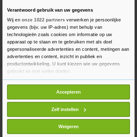
Verantwoord gebruik van uw gegevens
Wij en
onze 1022 partners
verwerken je persoonlijke
gegevens (bijv. uw IP-adres) met behulp van
technologieën zoals cookies om informatie op uw
apparaat op te slaan en te gebruiken met als doel
gepersonaliseerde advertenties en content, metingen aan
advertenties en content, inzicht in publiek en
productontwikkeling. U kunt kiezen wie uw gegevens
gebruikt en met welke doelen.
Meer uit Entertainment
Als u het toestaat, willen we ook graag:
Accepteren
Informatie verzamelen over uw geografische
Britse schrijver van The Horse
locatie, die tot een paar meter nauwkeurig kan zijn
Whisperer overleden
Uw apparaat identificeren door het actief te
Zelf instellen
3 jaar geleden
scannen op specifieke eigenschappen (fingerprinting)
Lees meer over hoe uw persoonlijke gegevens worden
Weigeren
verwerkt en stel uw voorkeuren in het
detailgedeelte
in.