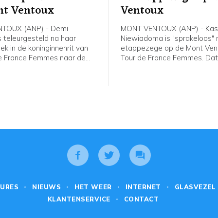
nt Ventoux
Ventoux
TOUX (ANP) - Demi
MONT VENTOUX (ANP) - Kas
is teleurgesteld na haar
Niewiadoma is "sprakeloos" 
k in de koninginnenrit van
etappezege op de Mont Vent
e France Femmes naar de
Tour de France Femmes. Dat
oux. Dat zei de Nederlandse
Poolse van Canyon//Sram vri
an FDJ United-Suez vrijdag na
afloop van de etappe in het
n de etappe tegen de NOS.
flashinterview. Het was de e
etappezege voor de Tourwi
2024.
URES
NIEUWS
HET WEER
INTERNET
GLASVEZEL
KLANTENSERVICE
CONTACT