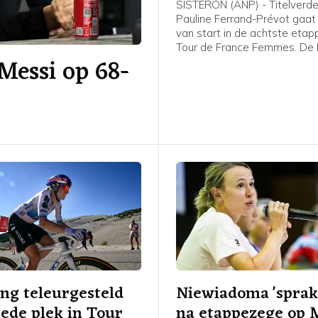
SISTERON (ANP) - Titelverde
Pauline Ferrand-Prévot gaat
van start in de achtste eta
Tour de France Femmes. De 
Messi op 68-
kopvrouw van Visma-Lease a
niet helemaal fit en heeft in 
met de medische staf beslot
meer op te stappen, meldt d
ing teleurgesteld
Niewiadoma 'sprak
ede plek in Tour
na etappezege op 