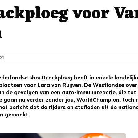
ackploeg voor Va
n
:20
erlandse shorttrackploeg heeft in enkele landelijk
laatsen voor Lara van Ruijven. De Westlandse overle
an de gevolgen van een auto-immuunreactie, die tot
e gaan nu verder zonder jou, WorldChampion, toch rei
het bericht dat de rijders en stafleden uit de nation
en gemaakt.