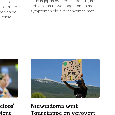
Fiji is in Japan overleden nadat hij in
digster
het ziekenhuis was opgenomen met
 niet meer
symptomen die overeenkomen met
ppe van de
een ernstige zonnesteek. Het gaat om
Franse
de 26-jarige Saimoni Vunilagi, zo
 Bike is
maakte zijn club Kyushu KV uit
overleg
Fukuoka, dat uitkomt op het tweede
en niet
niveau, bekend.
e ploeg.
eloos'
Niewiadoma wint
Mont
Touretappe en verovert