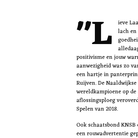
"L
ieve La
lach en
goedhei
alledaa
positivisme en jouw wa
aanwezigheid was zo van
een hartje in panterpri
Ruijven. De Naaldwijkse 
wereldkampioene op de 
aflossingsploeg verover
Spelen van 2018.
Ook schaatsbond KNSB e
een rouwadvertentie gepl