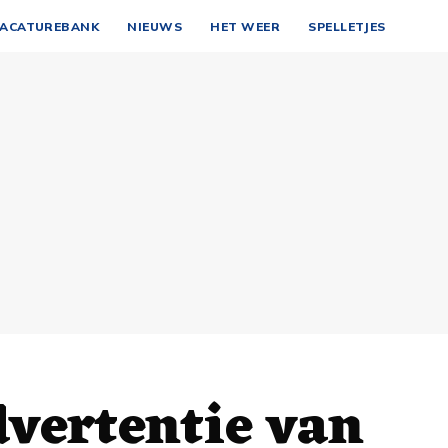
ACATUREBANK
NIEUWS
HET WEER
SPELLETJES
vertentie van