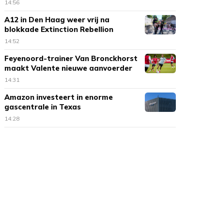
14:56
A12 in Den Haag weer vrij na
blokkade Extinction Rebellion
14:52
Feyenoord-trainer Van Bronckhorst
maakt Valente nieuwe aanvoerder
14:31
Amazon investeert in enorme
gascentrale in Texas
14:28