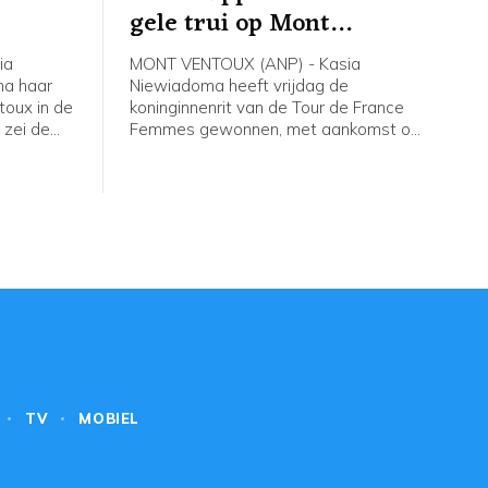
gele trui op Mont
Ventoux
ia
MONT VENTOUX (ANP) - Kasia
na haar
Niewiadoma heeft vrijdag de
oux in de
koninginnenrit van de Tour de France
 zei de
Femmes gewonnen, met aankomst op
jdag na
de Mont Ventoux. De Poolse renster
van Canyon//Sram reed solo naar de
erste
overwinning op de bekende berg, ruim
nnares van
voor Demi Vollering. De Nederlandse
werd tweede op 1.16 minuut. De
Italiaanse Longo Borghini werd derde
op 1.42.
TV
MOBIEL