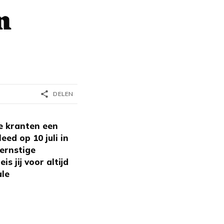
n
share
DELEN
e kranten een
ed op 10 juli in
 ernstige
s jij voor altijd
ale