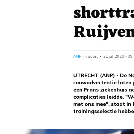
shorttr
Ruijve
ANP
in Sport
21 juli 2020 - 09
•
UTRECHT (ANP) - De Ned
rouwadvertentie laten p
een Frans ziekenhuis a
complicaties leidde. "W
met ons mee", staat in 
trainingsselectie hebb