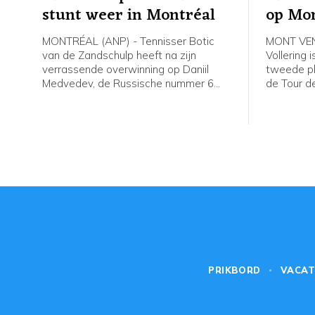
stunt weer in Montréal
op Mo
MONTRÉAL (ANP) - Tennisser Botic
MONT VEN
van de Zandschulp heeft na zijn
Vollering 
verrassende overwinning op Daniil
tweede ple
Medvedev, de Russische nummer 6
de Tour d
van de wereld, opnieuw gewonnen op
Mont Vent
het masterstoernooi van Montréal. In
renster v
de derde ronde was de Nederlander
afloop va
na drie sets te sterk voor Hubert
Hurkacz uit Polen: 3-6 7-6 (4) 7-5.
PRIKBORD
VACAT