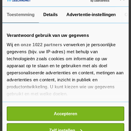
Toestemming
Details
Advertentie-instellingen
Ov
Verantwoord gebruik van uw gegevens
Wij en
onze 1022 partners
verwerken je persoonlijke
gegevens (bijv. uw IP-adres) met behulp van
technologieën zoals cookies om informatie op uw
apparaat op te slaan en te gebruiken met als doel
gepersonaliseerde advertenties en content, metingen aan
advertenties en content, inzicht in publiek en
productontwikkeling. U kunt kiezen wie uw gegevens
gebruikt en met welke doelen.
Als u het toestaat, willen we ook graag:
Accepteren
Informatie verzamelen over uw geografische
locatie, die tot een paar meter nauwkeurig kan zijn
Meer uit Financieel
Uw apparaat identificeren door het actief te
Zelf instellen