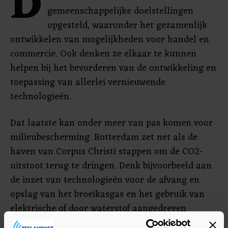
D
gemeenschappelijke doelstellingen
opgesteld, waaronder het gezamenlijk
ontwikkelen van mogelijkheden voor handel en
commercie. Ook denken ze elkaar te kunnen
helpen bij het bevorderen van de ontwikkeling en
toepassing van allerlei vernieuwende
technologieën.
Dat laatste kan onder meer van pas komen voor
milieubescherming. Rotterdam zet net als de
haven van Corpus Christi stappen om de CO2-
uitstoot terug te dringen. Denk bijvoorbeeld aan
de inzet van technologieën voor de afvang en
opslag van het broeikasgas en het gebruik van
elektrische of door waterstof aangedreven
voertuigen voor havenactiviteiten en patrouilles.