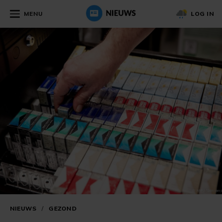
MENU
LOG IN
NIEUWS
/
GEZOND