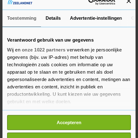
Drankgebruik op platteland
Toestemming
Details
Advertentie-instellingen
Ov
Bij het roken blijkt verschil te zitten tussen
opleidingsniveaus. Van de vmbo'ers heeft bijna
een kwart weleens gerookt. Op het vwo is dit 12
Verantwoord gebruik van uw gegevens
procent. Fors drankgebruik (binge drinken) komt
Wij en
onze 1022 partners
verwerken je persoonlijke
vooral voor op het platteland, zoals West-
gegevens (bijv. uw IP-adres) met behulp van
Brabant, Friesland en Twente. In steden als
technologieën zoals cookies om informatie op uw
Amsterdam en Den Haag gebeurt dit aanzienlijk
apparaat op te slaan en te gebruiken met als doel
minder vaak.
gepersonaliseerde advertenties en content, metingen aan
advertenties en content, inzicht in publiek en
productontwikkeling. U kunt kiezen wie uw gegevens
Volgens de instituten zijn meer maatregelen
gebruikt en met welke doelen.
nodig om de doelen van het zogenoemde
Nationale Preventieakkoord te halen. In 2018
Als u het toestaat, willen we ook graag:
stelde de overheid als doel dat minderjarigen
Accepteren
Informatie verzamelen over uw geografische
over een tijdje niet meer roken en geen alcohol
locatie, die tot een paar meter nauwkeurig kan zijn