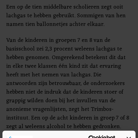
Een op de tien middelbare scholieren zegt ooit
lachgas te hebben gebruikt. Sommigen van hen
namen tien ballonnetjes achter elkaar.
Van de kinderen in groepen 7 en 8 van de
basisschool zei 2,3 procent weleens lachgas te
hebben genomen. Omgerekend betekent dit dat
in elke twee klassen één kind zit dat ervaring
heeft met het nemen van lachgas. Die
antwoorden zijn betrouwbaar, de onderzoekers
hebben niet de indruk dat de kinderen stoer of
grappig wilden doen bij het invullen van de
anonieme vragenlijsten, zegt het Trimbos-
instituut. Een op de acht kinderen in groep 7 of 8
zegt al weleens alcohol te hebben gedronken.