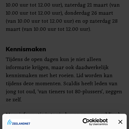
10.00 uur tot 12.00 uur), zaterdag 21 maart (van
10.00 uur tot 12.00 uur), donderdag 26 maart
(van 10.00 uur tot 12.00 uur) en op zaterdag 28
maart (van 10.00 uur tot 12.00 uur).
Kennismaken
Tijdens de open dagen kun je niet alleen
informatie krijgen, maar ook daadwerkelijk
kennismaken met het roeien. Lid worden kan
tijdens deze momenten. Scaldis heeft leden van
jong tot oud, ‘van tieners tot 80-plussers’, zeggen
ze zelf.
Meer informatie is te vinden op www.rvscaldis.nl.