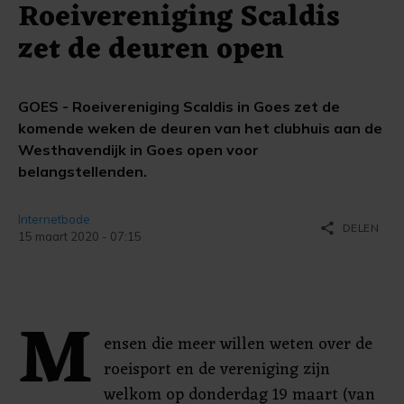
Roeivereniging Scaldis
zet de deuren open
GOES - Roeivereniging Scaldis in Goes zet de
komende weken de deuren van het clubhuis aan de
Westhavendijk in Goes open voor
belangstellenden.
Internetbode
share
DELEN
15 maart 2020 - 07:15
M
ensen die meer willen weten over de
roeisport en de vereniging zijn
welkom op donderdag 19 maart (van