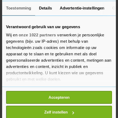
Toestemming
Details
Advertentie-instellingen
Ov
Verantwoord gebruik van uw gegevens
Wij en
onze 1022 partners
verwerken je persoonlijke
gegevens (bijv. uw IP-adres) met behulp van
technologieën zoals cookies om informatie op uw
apparaat op te slaan en te gebruiken met als doel
gepersonaliseerde advertenties en content, metingen aan
advertenties en content, inzicht in publiek en
productontwikkeling. U kunt kiezen wie uw gegevens
gebruikt en met welke doelen.
Als u het toestaat, willen we ook graag:
Accepteren
Informatie verzamelen over uw geografische
Meer uit Beveland
locatie, die tot een paar meter nauwkeurig kan zijn
Uw apparaat identificeren door het actief te
Zelf instellen