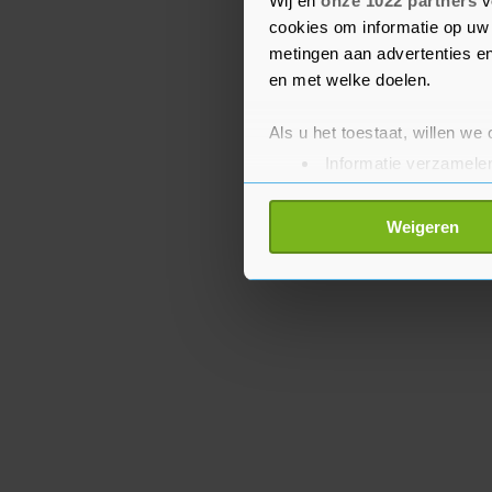
Wij en
onze 1022 partners
v
hulpverleningsorganisat
cookies om informatie op uw 
metingen aan advertenties en
en met welke doelen.
Als u het toestaat, willen we
Informatie verzamelen
Uw apparaat identific
Lees meer over hoe uw perso
Weigeren
toestemming op elk moment wi
Met cookies werkt onze websi
ons cookiebeleid bekijken en 