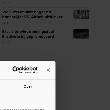
22:57
Wall Street sluit hoger na
banencijfer VS, Airbnb uitblinker
22:17
Excelsior wint openingsduel
Eredivisie bij gepromoveerd
Cambuur
22:03
Over