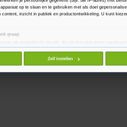
erwerken je persoonlijke gegevens (bijv. uw IP-adres) met behul
ie.
apparaat op te slaan en te gebruiken met als doel gepersonalise
 content, inzicht in publiek en productontwikkeling. U kunt kiez
 ook graag:
 over uw geografische locatie, die tot een paar meter nauwkeuri
eren door het actief te scannen op specifieke eigenschappen (fing
onlijke gegevens worden verwerkt en stel uw voorkeuren in he
Zelf instellen
jzigen of intrekken in de Cookieverklaring.
te beter en wordt jouw bezoek makkelijker en persoonlijker. O
je gemaakte keuze altijd wijzigen of intrekken.