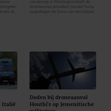
paanse
van beroep in Washington heeft de
atregelen
Amerikaanse president Donald Trump
roles die
opgedragen de bouw van een balzaal
zigers uit
aan het Witte Huis tot nader order stil
e nadat
te leggen. De uitspraak wordt pas
en
over twee weken van kracht, om
ave Ceuta
Trump de tijd te gunnen de zaak
n te
eventueel voor te leggen aan het
ntallen
Hooggerechtshof.
Doden bij droneaanval
Italië
Houthi's op Jemenitische