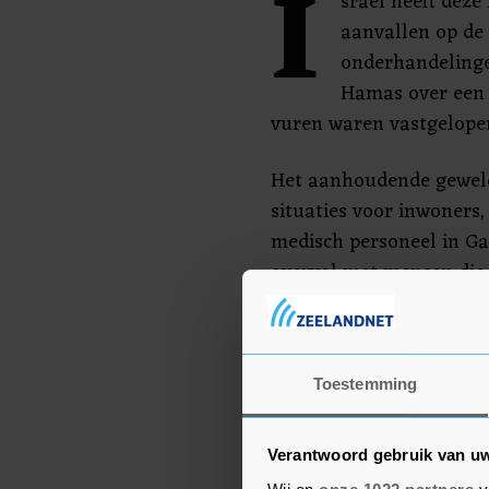
I
sraël heeft dez
aanvallen op de
onderhandelinge
Hamas over een 
vuren waren vastgelope
Het aanhoudende geweld
situaties voor inwoners
medisch personeel in Ga
overvol met mensen die
hebben.
Rode Kruis-medewerkers
telkens uitstellen omd
Toestemming
binnenkomen. En doordat
het Nasser-ziekenhuis i
Verantwoord gebruik van u
neemt de druk op andere