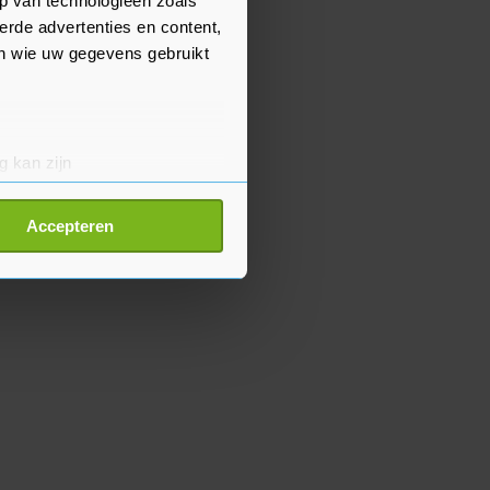
p van technologieën zoals
erde advertenties en content,
en wie uw gegevens gebruikt
g kan zijn
erprinting)
t
detailgedeelte
in. U kunt uw
Accepteren
p onze cookiepagina kun je