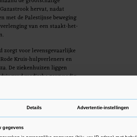
e maand de grootschalige
 Gazastrook hervat, nadat
n met de Palestijnse beweging
verlenging van een staakt-het-
n.
 zorgt voor levensgevaarlijke
, Rode Kruis-hulpverleners en
za. De ziekenhuizen liggen
 dringend medische zorg nodig
 moeten geplande operaties
at er voortdurend gewonden
Details
Advertentie-instellingen
 Israël de chirurgieafdeling van
n Khan Younis heeft aangevallen,
w gegevens
 ziekenhuizen toe, zo meldt de