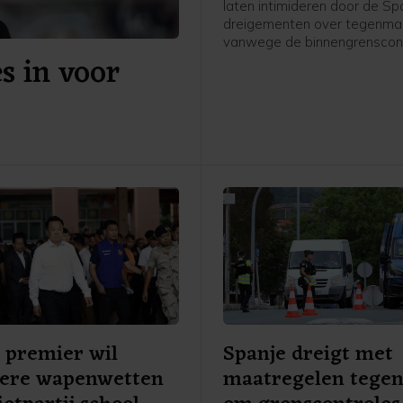
laten intimideren door de S
dreigementen over tegenma
vanwege de binnengrenscont
s in voor
Italië eerder instelde voor rei
Spanje. Rome kwam daarme
afgelopen week tienduizend
migranten de Spaanse excl
in Noord-Afrika hadden wete
bereiken vanuit Marokko. Tie
mensen kwamen daarbij om.
 premier wil
Spanje dreigt met
gere wapenwetten
maatregelen tegen 