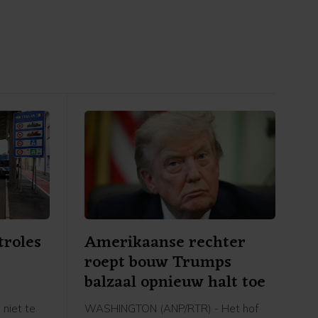
troles
Amerikaanse rechter
roept bouw Trumps
e
balzaal opnieuw halt toe
 niet te
WASHINGTON (ANP/RTR) - Het hof