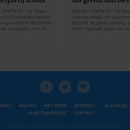
ietpartij school
om grenscontroles
(ANP/RTR) - De Thaise
MADRID (ANP/RTR) - De Sp
utin Charnvirakul belooft
regering dreigt met tegenm
 wapenwetten als reactie
als Italië de grenscontroles d
ale schietpartij. Een 14-
heeft ingesteld tegen het lan
ngen schoot vrijdag twee van
voor komende zondag opheft.
ouders dood en daarna vijf
stelde deze in nadat tiendu
 zijn school, voordat hij
migranten vorige week de 
an het leven beroofde.
exclave Ceuta binnenkwame
URES
NIEUWS
HET WEER
INTERNET
GLASVEZEL
KLANTENSERVICE
CONTACT
© 2026
ZeelandNet
. Onderdeel van
DELTA Fiber Nederland B.V.