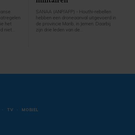
militairen
aanse
SANAA (ANP/AFP) - Houthi-rebellen
aatregelen
hebben een droneaanval uitgevoerd in
ie het
de provincie Marib, in Jemen. Daarbij
d niet
zijn drie leden van de
 Italië
regeringsstrijdkrachten gedood, meldt
izenden
een Jemenitische militaire bron aan
Spaanse
persbureau AFP.
n.
TV
MOBIEL