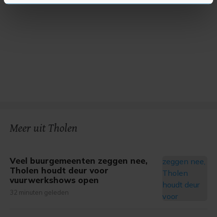
U kunt uw toestemming op elk moment wijzigen of
intrekken in de Cookieverklaring.
Met cookies werkt onze website beter en wordt jouw
bezoek makkelijker en persoonlijker. Op
onze cookiepagina kun je ons cookiebeleid bekijken en je
gemaakte keuze altijd wijzigen of intrekken.
Meer uit Tholen
Veel buurgemeenten zeggen nee,
Tholen houdt deur voor
vuurwerkshows open
32 minuten geleden