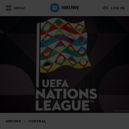
MENU
LOG IN
NIEUWS
/
VOETBAL