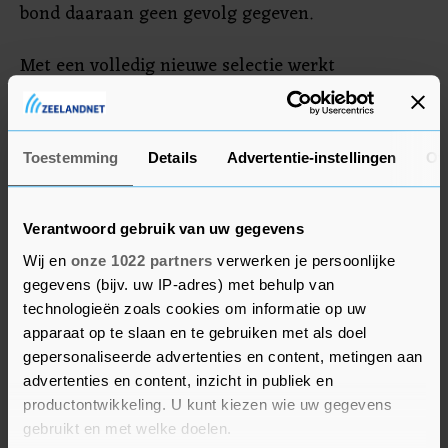
bond daaraan geen gevolg gegeven.
Met een volledig nieuwe selectie werkt
Noorwegen deze woensdagavond in Wenen de
laatste groepswedstrijd tegen Oostenrijk af. Beide
landen maken nog kans op promotie naar divisie
Toestemming
Details
Advertentie-instellingen
Ov
A. Hekkensluiter Noord-Ierland speelt thuis
tegen nummer 3 Roemenië.
Verantwoord gebruik van uw gegevens
Wij en
onze 1022 partners
verwerken je persoonlijke
gegevens (bijv. uw IP-adres) met behulp van
technologieën zoals cookies om informatie op uw
apparaat op te slaan en te gebruiken met als doel
gepersonaliseerde advertenties en content, metingen aan
advertenties en content, inzicht in publiek en
productontwikkeling. U kunt kiezen wie uw gegevens
gebruikt en met welke doelen.