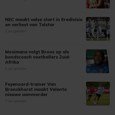
NEC maakt valse start in Eredivisie
en verliest van Telstar
2 uur geleden
Mosimane volgt Broos op als
bondscoach voetballers Zuid-
Afrika
5 uur geleden
Feyenoord-trainer Van
Bronckhorst maakt Valente
nieuwe aanvoerder
7 uur geleden