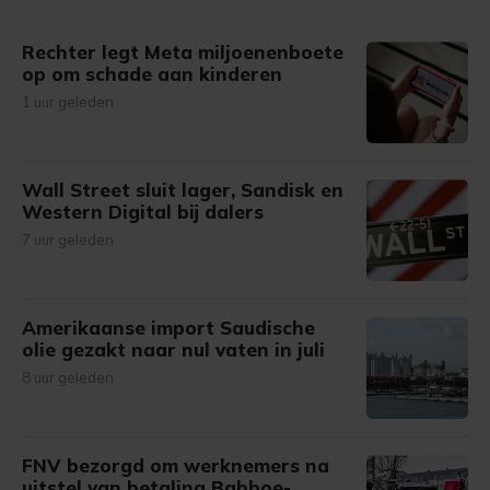
gemaakte keuze altijd wijzigen of intrekken.
Rechter legt Meta miljoenenboete
op om schade aan kinderen
1 uur geleden
Wall Street sluit lager, Sandisk en
Western Digital bij dalers
7 uur geleden
Amerikaanse import Saudische
olie gezakt naar nul vaten in juli
8 uur geleden
FNV bezorgd om werknemers na
uitstel van betaling Babboe-