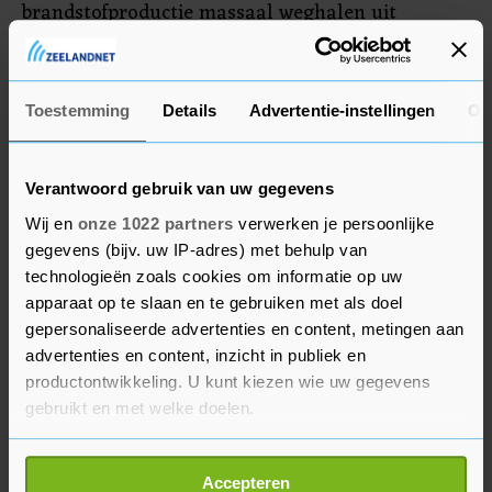
brandstofproductie massaal weghalen uit
Nederland. Daarnaast zijn enkele grote
producenten van brandstoffen begonnen met de
export van schonere benzine of diesel naar West-
Toestemming
Details
Advertentie-instellingen
Ov
Afrika vanuit Nederland, dat volgens de ILT het
grootste exportland van kwalitatief laagwaardige
Verantwoord gebruik van uw gegevens
brandstoffen naar die regio is.
Wij en
onze 1022 partners
verwerken je persoonlijke
De ILT is blij met de uitspraak. "Dit betekent dat
gegevens (bijv. uw IP-adres) met behulp van
technologieën zoals cookies om informatie op uw
er veel minder vieze brandstoffen vanuit
apparaat op te slaan en te gebruiken met als doel
Nederland naar bijvoorbeeld Afrikaanse landen
gepersonaliseerde advertenties en content, metingen aan
kunnen worden geëxporteerd. De gevolgen
advertenties en content, inzicht in publiek en
daarvan zien we al in ons toezicht, de kwaliteit
productontwikkeling. U kunt kiezen wie uw gegevens
van de geëxporteerde brandstoffen is door de
gebruikt en met welke doelen.
invoering van deze regel al aanzienlijk verbeterd.
Als u het toestaat, willen we ook graag:
Maar we zijn er nog lang niet en daarom is het
Accepteren
Informatie verzamelen over uw geografische