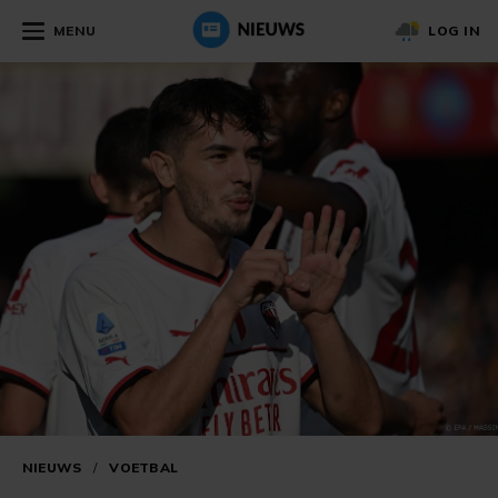
MENU
LOG IN
NIEUWS
/
VOETBAL