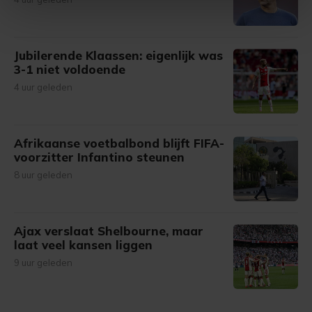
intrekken in de Cookieverklaring.
Met cookies werkt onze website beter en wordt jouw
Jubilerende Klaassen: eigenlijk was
bezoek makkelijker en persoonlijker. Op
3-1 niet voldoende
onze cookiepagina kun je ons cookiebeleid bekijken en je
4 uur geleden
gemaakte keuze altijd wijzigen of intrekken.
Afrikaanse voetbalbond blijft FIFA-
voorzitter Infantino steunen
8 uur geleden
Ajax verslaat Shelbourne, maar
laat veel kansen liggen
9 uur geleden