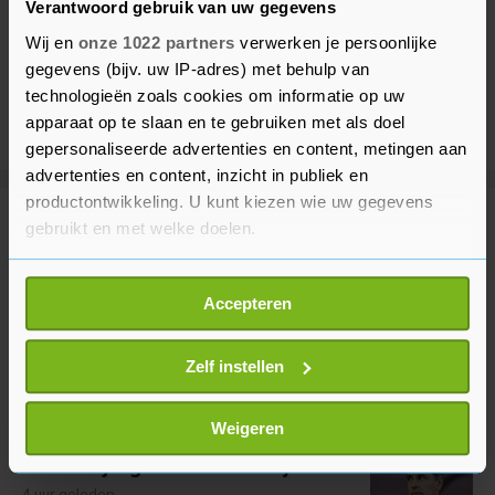
Verantwoord gebruik van uw gegevens
Wij en
onze 1022 partners
verwerken je persoonlijke
gegevens (bijv. uw IP-adres) met behulp van
technologieën zoals cookies om informatie op uw
apparaat op te slaan en te gebruiken met als doel
gepersonaliseerde advertenties en content, metingen aan
advertenties en content, inzicht in publiek en
productontwikkeling. U kunt kiezen wie uw gegevens
Meer uit Voetbal
gebruikt en met welke doelen.
Als u het toestaat, willen we ook graag:
Seizoenkaart Eredivisie bijna
Accepteren
Informatie verzamelen over uw geografische
overal duurder dan vorig seizoen
locatie, die tot een paar meter nauwkeurig kan zijn
1 uur geleden
Uw apparaat identificeren door het actief te
Zelf instellen
scannen op specifieke eigenschappen (fingerprinting)
Lees meer over hoe uw persoonlijke gegevens worden
Weigeren
Míchel is alleen tevreden over
verwerkt en stel uw voorkeuren in het
detailgedeelte
in.
eerste vijftig minuten van Ajax
U kunt uw toestemming op elk moment wijzigen of
4 uur geleden