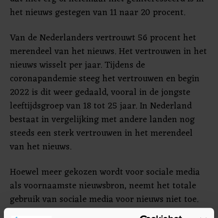
het nieuws gestegen van 11 naar 20 procent.
Van de Nederlanders vertrouwt 56 procent het
merendeel van het nieuws. Het vertrouwen in het
nieuws wisselt per jaar. Tijdens de
coronapandemie steeg het vertrouwen en begin
2022 is dit weer gedaald, vooral in de jongste
leeftijdsgroep van 18 tot 25 jaar. In Nederland
bestaat in vergelijking met andere landen nog
steeds een sterk vertrouwen in het merendeel
van het nieuws.
Hoewel meer gekozen wordt voor sociale media
als voornaamste nieuwsbron, neemt het totale
gebruik van sociale media voor nieuws niet toe.
Ruim de helft van de Nederlanders neemt nieuws