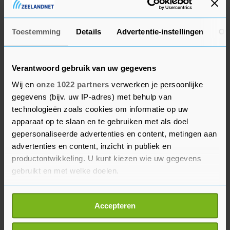
via sociale media tot zich. Met name Facebook
wordt gebruikt voor nieuws. Vooral onder
Toestemming
Details
Advertentie-instellingen
Ov
jongeren wordt Instagram populairder voor het
gebruik van nieuws. Van de 18- tot en met 24-
jarigen wordt 35 procent door Instagram op de
Verantwoord gebruik van uw gegevens
hoogte gehouden.
Wij en
onze 1022 partners
verwerken je persoonlijke
gegevens (bijv. uw IP-adres) met behulp van
Het commissariaat signaleert de trend dat
technologieën zoals cookies om informatie op uw
rechtstreekse toegang tot een nieuwsapp of -site
apparaat op te slaan en te gebruiken met als doel
afneemt en nieuws vaker via indirecte toegang,
gepersonaliseerde advertenties en content, metingen aan
advertenties en content, inzicht in publiek en
zoals nieuwsverzamelsites, meldingen en
productontwikkeling. U kunt kiezen wie uw gegevens
zoekmachines wordt geconsumeerd. Deze
gebruikt en met welke doelen.
verandering is met name zichtbaar onder
jongeren. De toegang tot nieuws wordt dus steeds
Als u het toestaat, willen we ook graag:
meer bepaald door gepersonaliseerde meldingen
Accepteren
Informatie verzamelen over uw geografische
of door de tussenkomst van een
locatie, die tot een paar meter nauwkeurig kan zijn