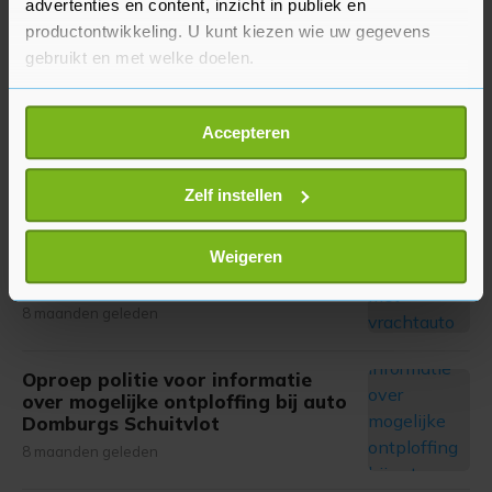
advertenties en content, inzicht in publiek en
ambulancezorg in Veere
productontwikkeling. U kunt kiezen wie uw gegevens
8 maanden geleden
gebruikt en met welke doelen.
Stikstofbijeenkomst voor agrariërs
Als u het toestaat, willen we ook graag:
en andere ondernemers op 19
Accepteren
Informatie verzamelen over uw geografische
november in Oostkapelle
locatie, die tot een paar meter nauwkeurig kan zijn
8 maanden geleden
Uw apparaat identificeren door het actief te
Zelf instellen
scannen op specifieke eigenschappen (fingerprinting)
Fietser met spoed naar ziekenhuis
Lees meer over hoe uw persoonlijke gegevens worden
Weigeren
na botsing met vrachtauto op
verwerkt en stel uw voorkeuren in het
detailgedeelte
in.
Schroeweg Middelburg
U kunt uw toestemming op elk moment wijzigen of
8 maanden geleden
intrekken in de Cookieverklaring.
Oproep politie voor informatie
Met cookies werkt onze website beter en wordt jouw
over mogelijke ontploffing bij auto
bezoek makkelijker en persoonlijker. Op
Domburgs Schuitvlot
onze cookiepagina kun je ons cookiebeleid bekijken en je
8 maanden geleden
gemaakte keuze altijd wijzigen of intrekken.