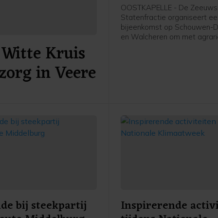
november in Oostk
OOSTKAPELLE - De Zeeuws
Statenfractie organiseert e
bijeenkomst op Schouwen-D
en Walcheren om met agrari
Witte Kruis
andere (recreatie-)ondernem
gesprek te gaan over het Sti
zorg in Veere
2025. Dit plan presenteerde
provincie Zeeland eerder de
e bij steekpartij
Inspirerende activ