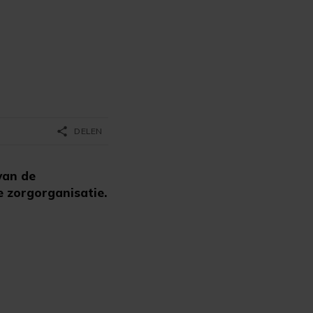
share
DELEN
van de
 zorgorganisatie.