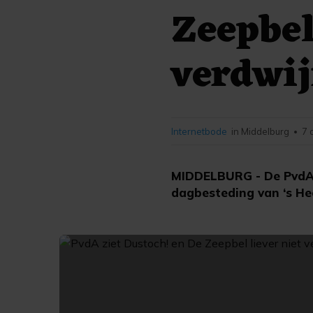
Zeepbel
verdwi
Internetbode
in Middelburg
7 
•
MIDDELBURG - De PvdA v
dagbesteding van ‘s He