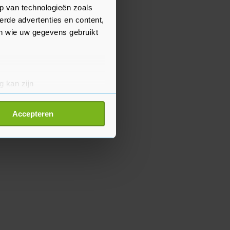
p van technologieën zoals
erde advertenties en content,
en wie uw gegevens gebruikt
g kan zijn
erprinting)
t
detailgedeelte
in. U kunt uw
Accepteren
p onze cookiepagina kun je