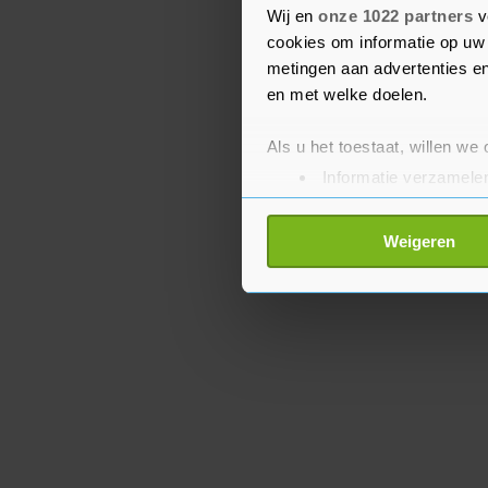
Wij en
onze 1022 partners
v
verdwijnen. “Is het geen
cookies om informatie op uw 
doelgroep thuis komen 
metingen aan advertenties en
en met welke doelen.
Als u het toestaat, willen we
Informatie verzamelen
Uw apparaat identific
Lees meer over hoe uw perso
Weigeren
toestemming op elk moment wi
Met cookies werkt onze websi
ons cookiebeleid bekijken en 