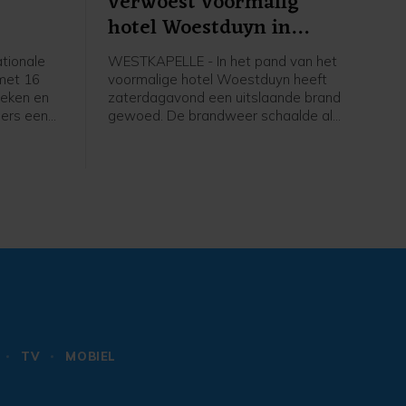
verwoest voormalig
hotel Woestduyn in
Westkapelle
tionale
WESTKAPELLE - In het pand van het
 met 16
voormalige hotel Woestduyn heeft
heken en
zaterdagavond een uitslaande brand
ers een
gewoed. De brandweer schaalde al
amma met
snel op naar een grote brand.
ugd,
 alles te
amma
eld je
TV
MOBIEL