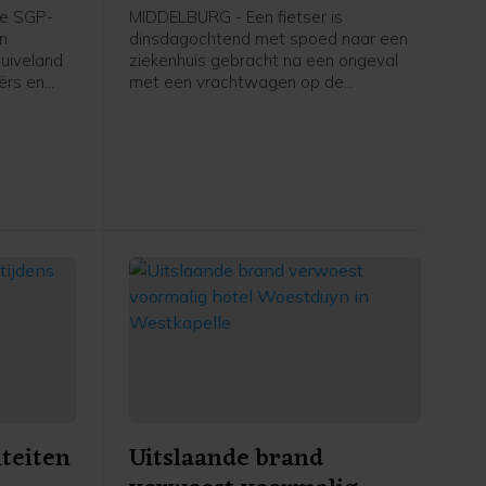
apelle
Schroeweg Middelburg
e SGP-
MIDDELBURG - Een fietser is
en
dinsdagochtend met spoed naar een
uiveland
ziekenhuis gebracht na een ongeval
ërs en
met een vrachtwagen op de
ers in
Schroeweg in Middelburg.
kstofplan
 de
ze maand.
iteiten
Uitslaande brand