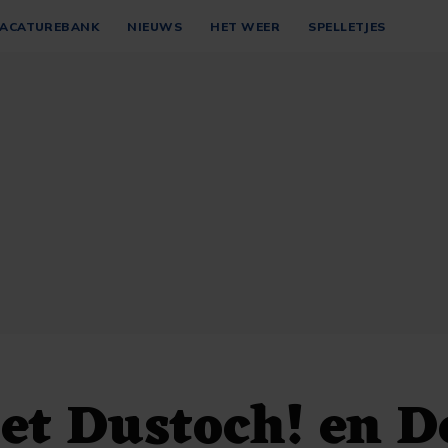
ACATUREBANK
NIEUWS
HET WEER
SPELLETJES
et Dustoch! en D