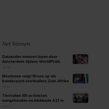
Net binnen
Duizenden mensen lopen door
Amsterdam tijdens WorldPride
March
16:48
Mosimane volgt Broos op als
bondscoach voetballers Zuid-Afrika
16:14
Tientallen XR-activisten
aangehouden na blokkade A12 in
Den Haag
15:57