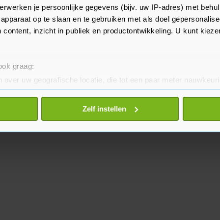
erwerken je persoonlijke gegevens (bijv. uw IP-adres) met behul
 groot risico als inwoners in deze
apparaat op te slaan en te gebruiken met als doel gepersonalise
te zitten?”
 content, inzicht in publiek en productontwikkeling. U kunt kiez
 ook graag:
 over uw geografische locatie, die tot een paar meter nauwkeuri
eren door het actief te scannen op specifieke eigenschappen (fing
onlijke gegevens worden verwerkt en stel uw voorkeuren in he
Zelf instellen
jzigen of intrekken in de Cookieverklaring.
te beter en wordt jouw bezoek makkelijker en persoonlijker. O
je gemaakte keuze altijd wijzigen of intrekken.