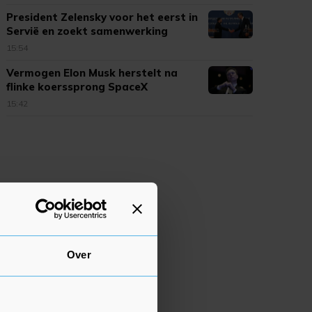
President Zelensky voor het eerst in
Servië en zoekt samenwerking
15:54
Vermogen Elon Musk herstelt na
flinke koerssprong SpaceX
15:42
Over