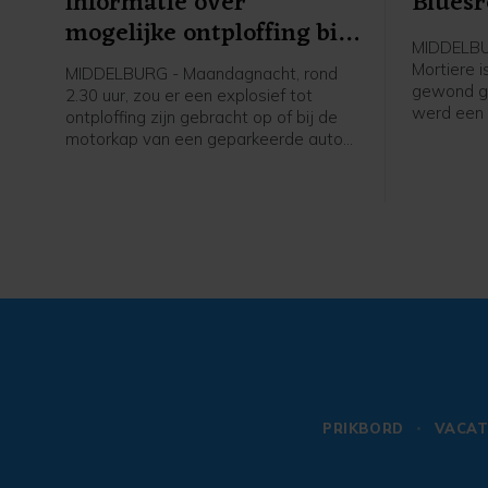
informatie over
Bluesr
mogelijke ontploffing bij
MIDDELBUR
auto Domburgs
Mortiere 
MIDDELBURG - Maandagnacht, rond
Schuitvlot
gewond ger
2.30 uur, zou er een explosief tot
werd een 
ontploffing zijn gebracht op of bij de
opgeroepe
motorkap van een geparkeerde auto
uiteindeli
aan het Domburgs Schuitvlot in
hulpdiens
Middelburg. De politie vraagt burgers
melding d
die hierover meer weten zich te
iemand g
melden.
plekke bl
geraakt bi
de politi
werd ook 
opgeroepe
rond 20.0
na een m
naar het z
hebben e
PRIKBORD
VACAT
Deze is o
politiecel
Bluesroute