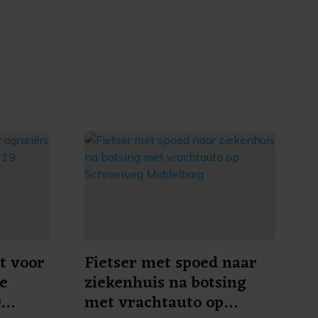
t voor
Fietser met spoed naar
re
ziekenhuis na botsing
9
met vrachtauto op