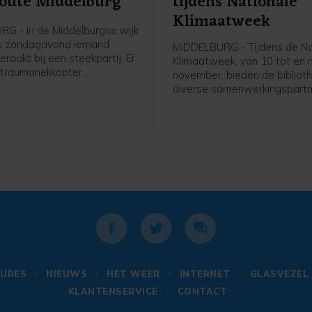
oute Middelburg
tijdens Nationale
Klimaatweek
G - In de Middelburgse wijk
is zondagavond iemand
MIDDELBURG - Tijdens de Na
aakt bij een steekpartij. Er
Klimaatweek, van 10 tot en
traumahelikopter
november, bieden de bibliot
n, maar de komst hiervan is
diverse samenwerkingspartn
jk geannuleerd.De
gevarieerd en gratis progr
ten kregen rond 19.40 uur de
activiteiten aan. Er is voor je
at er aan de Bluesroute
jongeren en volwassenen van
ewond was geraakt. Ter
doen. Bekijk het hele progr
eek een man betrokken te zijn
op dezb.nl/klimaatweek en m
j een steekincident, zo meldt
aan.
e. Naast twee ambulances
een traumahelikopter
n. De komst hiervan werd
0 uur geannuleerd. Er hoefde
edische check niemand mee
iekenhuis.Politieagenten
en verdachte aangehouden.
URES
NIEUWS
HET WEER
INTERNET
GLASVEZEL
vergebracht naar een
KLANTENSERVICE
CONTACT
lencomplex. Een deel van de
 is door de politie afgezet