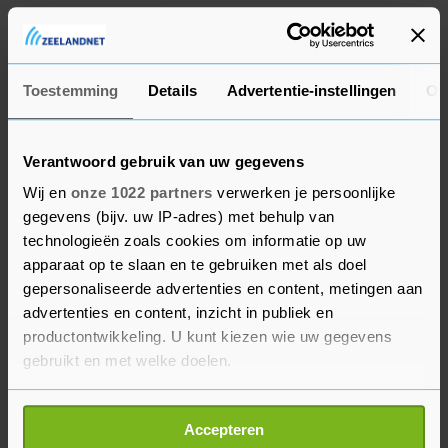
Ook D66 wil voorkomen dat in zwaar getroffen
sectoren banen sneuvelen. Een uniform wettelijk
minimumloon is "verstandig", vindt Kamerlid
Toestemming
Details
Advertentie-instellingen
Ov
Steven van Weyenberg, maar over de hoogte wil
hij het nog wel eens hebben. D66 kwam onlangs
zelf met een voorstel om het minimumloon fors
Verantwoord gebruik van uw gegevens
te verhogen, en tegelijkertijd het veel
Wij en
onze 1022 partners
verwerken je persoonlijke
bekritiseerde toeslagenstelsel af te schaffen.
gegevens (bijv. uw IP-adres) met behulp van
technologieën zoals cookies om informatie op uw
De ChristenUnie is "zeer te spreken" over de
apparaat op te slaan en te gebruiken met als doel
strekking van het wetsvoorstel. "Een wettelijk
gepersonaliseerde advertenties en content, metingen aan
advertenties en content, inzicht in publiek en
minimumuurloon heeft grote en structurele
productontwikkeling. U kunt kiezen wie uw gegevens
voordelen", vindt Kamerlid Eppo Bruins. Het
gebruikt en met welke doelen.
minimumloon wordt daarmee "eerlijker,
inzichtelijker en moderner." De kleinste
Als u het toestaat, willen we ook graag:
coalitiepartij staat ook positief tegenover de
Accepteren
Informatie verzamelen over uw geografische