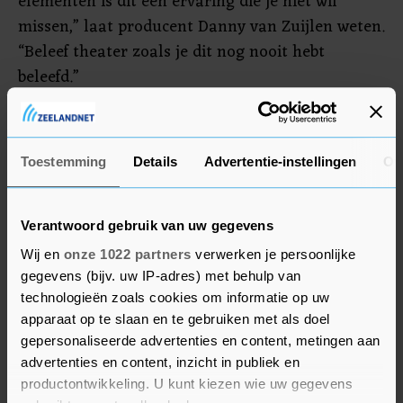
elementen is dit een ervaring die je niet wil
missen,” laat producent Danny van Zuijlen weten.
“Beleef theater zoals je dit nog nooit hebt
beleefd.”
Wil jij hier graag (gratis) bij zijn en deze ervaring
als eerste beleven en de organisatie na afloop
Toestemming
Details
Advertentie-instellingen
Ov
laten weten we je er van vond? Stuur hen dan
een e-mail naar
pers@opklompendoordedessa.nl
.
Dan nemen ze spoedig contact met je op.
Verantwoord gebruik van uw gegevens
Wij en
onze 1022 partners
verwerken je persoonlijke
gegevens (bijv. uw IP-adres) met behulp van
technologieën zoals cookies om informatie op uw
apparaat op te slaan en te gebruiken met als doel
gepersonaliseerde advertenties en content, metingen aan
advertenties en content, inzicht in publiek en
productontwikkeling. U kunt kiezen wie uw gegevens