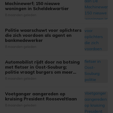
Machinewerf; 150 nieuwe
woningen in Scheldekwartier
8 maanden geleden
Politie waarschuwt voor oplichters
die zich voordoen als agent en
bankmedewerker
8 maanden geleden
Automobilist rijdt door na botsing
met fietser in Oost-Souburg;
politie vraagt burgers om meer
informatie
8 maanden geleden
Voetganger aangereden op
kruising President Rooseveltlaan
8 maanden geleden