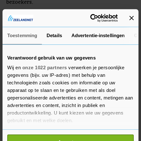
bezoekers.
Voor het duel was er een minuut stilte, ter
nagedachtenis van PSV's eerder in de week
overleden clubicoon Willy van der Kuijlen.
Toestemming
Details
Advertentie-instellingen
Ov
Verantwoord gebruik van uw gegevens
Wij en
onze 1022 partners
verwerken je persoonlijke
gegevens (bijv. uw IP-adres) met behulp van
technologieën zoals cookies om informatie op uw
apparaat op te slaan en te gebruiken met als doel
gepersonaliseerde advertenties en content, metingen aan
advertenties en content, inzicht in publiek en
productontwikkeling. U kunt kiezen wie uw gegevens
gebruikt en met welke doelen.
Als u het toestaat, willen we ook graag: