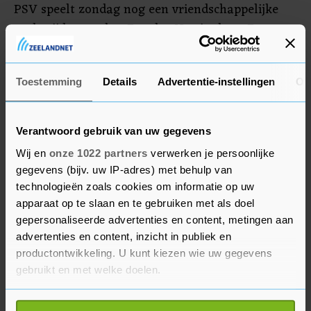
PSV speelt zondag nog een vriendschappelijke
wedstrijd tegen het Engelse Nottingham Forest.
Op 4 augustus speelt de bekerwinnaar van vorig
jaar de wedstrijd om de Johan Cruijff Schaal
Toestemming
Details
Advertentie-instellingen
Ov
tegen landskampioen Feyenoord.
Verantwoord gebruik van uw gegevens
Wij en
onze 1022 partners
verwerken je persoonlijke
gegevens (bijv. uw IP-adres) met behulp van
technologieën zoals cookies om informatie op uw
apparaat op te slaan en te gebruiken met als doel
gepersonaliseerde advertenties en content, metingen aan
advertenties en content, inzicht in publiek en
productontwikkeling. U kunt kiezen wie uw gegevens
gebruikt en met welke doelen.
Als u het toestaat, willen we ook graag: