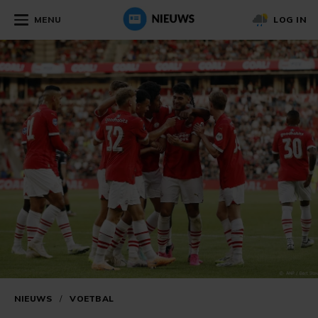
MENU
LOG IN
NIEUWS
/
VOETBAL