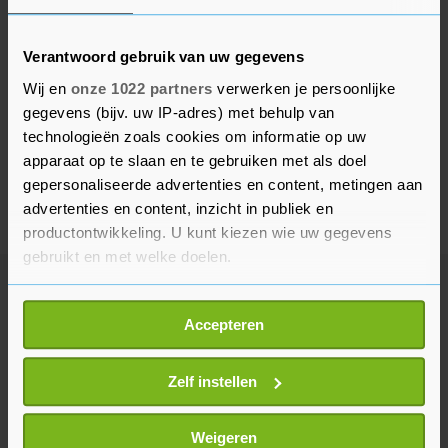
Verantwoord gebruik van uw gegevens
Wij en
onze 1022 partners
verwerken je persoonlijke
gegevens (bijv. uw IP-adres) met behulp van
technologieën zoals cookies om informatie op uw
apparaat op te slaan en te gebruiken met als doel
gepersonaliseerde advertenties en content, metingen aan
advertenties en content, inzicht in publiek en
productontwikkeling. U kunt kiezen wie uw gegevens
gebruikt en met welke doelen.
Als u het toestaat, willen we ook graag:
Meer uit Voetbal
Accepteren
Informatie verzamelen over uw geografische
locatie, die tot een paar meter nauwkeurig kan zijn
PEC Zwolle - Ajax stilgelegd voor
Uw apparaat identificeren door het actief te
Zelf instellen
medisch noodgeval op tribune
scannen op specifieke eigenschappen (fingerprinting)
1 uur geleden
Lees meer over hoe uw persoonlijke gegevens worden
Weigeren