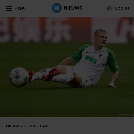
MENU
LOG IN
NIEUWS
/
VOETBAL