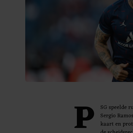
P
SG speelde r
Sergio Ramos
kaart en prot
de scheidsrec