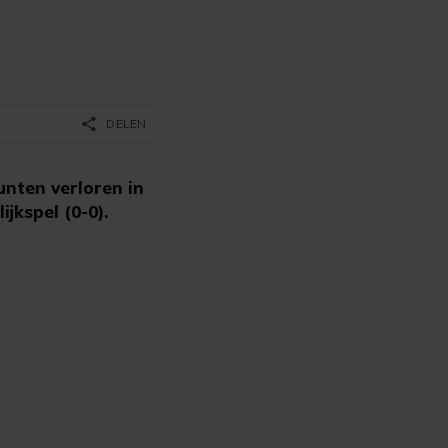
share
DELEN
unten verloren in
jkspel (0-0).