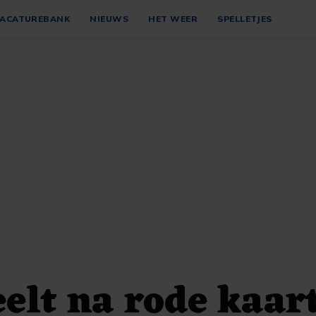
ACATUREBANK
NIEUWS
HET WEER
SPELLETJES
elt na rode kaar