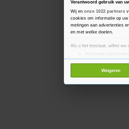
Verantwoord gebruik van u
FC Lorient kan zondag d
Wij en
onze 1022 partners
v
cookies om informatie op uw 
verkleinen. De club spee
metingen aan advertenties en
Stade Brest.
en met welke doelen.
Als u het toestaat, willen we
Informatie verzamelen
Uw apparaat identific
Lees meer over hoe uw perso
Weigeren
toestemming op elk moment wi
Met cookies werkt onze websi
ons cookiebeleid bekijken en 