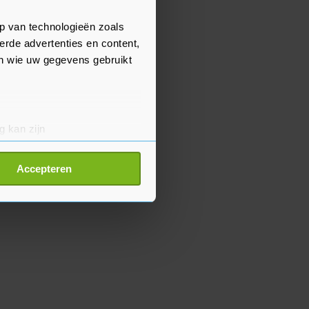
p van technologieën zoals
erde advertenties en content,
en wie uw gegevens gebruikt
g kan zijn
erprinting)
t
detailgedeelte
in. U kunt uw
Accepteren
p onze cookiepagina kun je