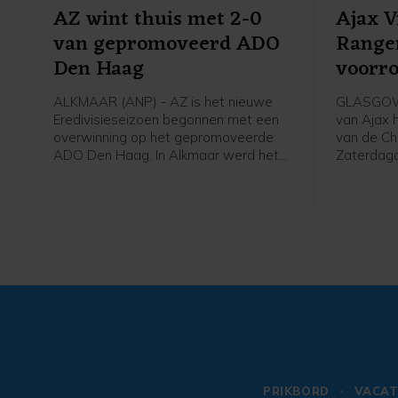
AZ wint thuis met 2-0
Ajax 
van gepromoveerd ADO
Range
Den Haag
voorr
Leagu
ALKMAAR (ANP) - AZ is het nieuwe
GLASGOW 
Eredivisieseizoen begonnen met een
van Ajax 
overwinning op het gepromoveerde
van de Ch
ADO Den Haag. In Alkmaar werd het
Zaterdag
zaterdagavond 2-0 voor de winnaar
Schotland
van de KNVB Beker en de Johan Cruijff
finale van
Schaal.
tweede vo
won Ajax 
met 2-0 v
PRIKBORD
VACAT