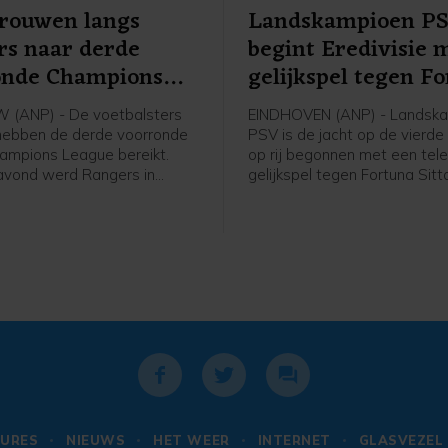
Vrouwen langs
Landskampioen P
rs naar derde
begint Eredivisie 
onde Champions
gelijkspel tegen F
e
(ANP) - De voetbalsters
EINDHOVEN (ANP) - Landsk
hebben de derde voorronde
PSV is de jacht op de vierde 
ampions League bereikt.
op rij begonnen met een tele
avond werd Rangers in
gelijkspel tegen Fortuna Sitt
 met 2-1 verslagen in de
ploeg van trainer Peter Bosz
 een mini-toernooi in de
in het eigen Philips Stadion 
orronde. In dat toernooitje
achterstand om in een 2-1-
woensdag, ook in Schotland,
voorsprong, maar Edouard M
an het Deense Brøndby.
bracht de ploeg uit Sittard i
blessuretijd op gelijke hoogt
URES
NIEUWS
HET WEER
INTERNET
GLASVEZEL