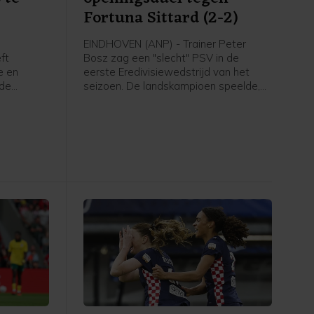
Fortuna Sittard (2-2)
EINDHOVEN (ANP) - Trainer Peter
ft
Bosz zag een "slecht" PSV in de
e en
eerste Eredivisiewedstrijd van het
 de
seizoen. De landskampioen speelde,
nni
mede door een laat doelpunt van de
roordeeld.
bezoekers, thuis met 2-2 gelijk tegen
gingen om
Fortuna Sittard.
te vechten
ten
elegd in