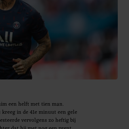
uim een helft met tien man.
 kreeg in de 41e minuut een gele
esteerde vervolgens zo heftig bij
hter dat hij met nog een prent