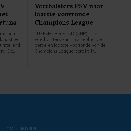
SV
Voetbalsters PSV naar
met
laatste voorronde
ortuna
Champions League
ampioen
LUXEMBURG-STAD (ANP) - De
landstitel
voetbalsters van PSV hebben de
urstellend
derde en laatste voorronde van de
ard. De
Champions League bereikt. In
 draaide
Luxemburg versloeg de ploeg van
een
trainer Kasper Kurland HJK Helsinki in
de tweede ronde met 3-1, dankzij drie
ichut
treffers van Liz Rijsbergen.
n de
e.
TV
MOBIEL