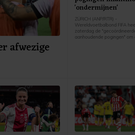
'ondermijnen'
ZÜRICH (ANP/RTR) -
Wereldvoetbalbond FIFA hee
zaterdag de "gecoördineerd
aanhoudende pogingen" om
er afwezige
organisatie en voorzitter Gia
Infantino te "ondermijnen" ve
De bond benadrukte dat po
Infantino's leiderschap aan 
volgens de procedures moe
verlopen zoals die zijn vastg
de statuten.