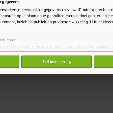
w gegevens
e achterstand op PSG tot 1 punt
erwerken je persoonlijke gegevens (bijv. uw IP-adres) met behul
apparaat op te slaan en te gebruiken met als doel gepersonalise
lt dan een uitwedstrijd tegen
 content, inzicht in publiek en productontwikkeling. U kunt kiez
 ook graag:
 over uw geografische locatie, die tot een paar meter nauwkeuri
eren door het actief te scannen op specifieke eigenschappen (fing
onlijke gegevens worden verwerkt en stel uw voorkeuren in he
Zelf instellen
jzigen of intrekken in de Cookieverklaring.
te beter en wordt jouw bezoek makkelijker en persoonlijker. O
je gemaakte keuze altijd wijzigen of intrekken.