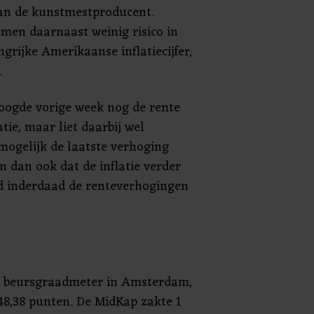
van de kunstmestproducent.
men daarnaast weinig risico in
grijke Amerikaanse inflatiecijfer,
.
oogde vorige week nog de rente
atie, maar liet daarbij wel
ogelijk de laatste verhoging
n dan ook dat de inflatie verder
ed inderdaad de renteverhogingen
te beursgraadmeter in Amsterdam,
48,38 punten. De MidKap zakte 1