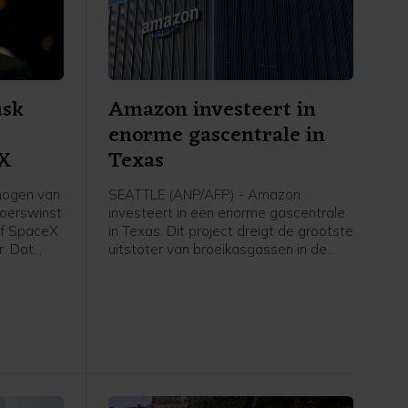
usk
Amazon investeert in
enorme gascentrale in
eX
Texas
mogen van
SEATTLE (ANP/AFP) - Amazon
koerswinst
investeert in een enorme gascentrale
ijf SpaceX
in Texas. Dit project dreigt de grootste
r. Dat
uitstoter van broeikasgassen in de
becijferd
Verenigde Staten te worden. Het
gerekend is
techconcern heeft de extra energie
o.
nodig om meer te kunnen doen met
kunstmatige intelligentie, wat heel
veel rekenkracht vergt.