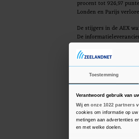
procent tot 926,97 punte
Londen en Parijs verlore
De stijgers in de AEX wa
De informatieleverancie
gingen aan kop, met plu
Philips
Toestemming
Philips daalde 0,5 proce
hield zijn jaarlijkse a
veel vragen en kritiek o
Verantwoord gebruik van u
slaapapneu-apparaten, di
Wij en
onze 1022 partners
v
cookies om informatie op uw 
Kendrion ging 7,5 proce
metingen aan advertenties en
en met welke doelen.
elektromagnetische co
afgelopen kwartaal stij