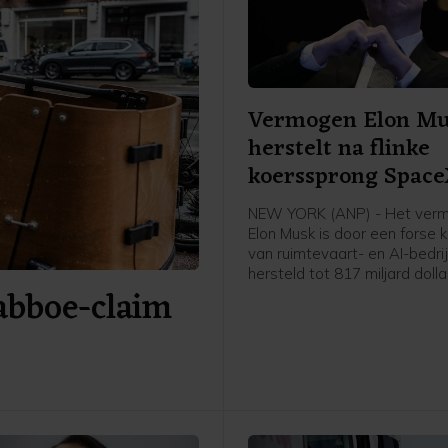
Vermogen Elon M
herstelt na flinke
koerssprong Spac
NEW YORK (ANP) - Het ver
Elon Musk is door een forse 
van ruimtevaart- en AI-bedr
hersteld tot 817 miljard dolla
Babboe-claim
heeft persbureau Bloomberg 
in zijn Billionaires Index. Om
dat ongeveer 707 miljard eur