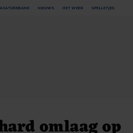
ACATUREBANK
NIEUWS
HET WEER
SPELLETJES
 hard omlaag op