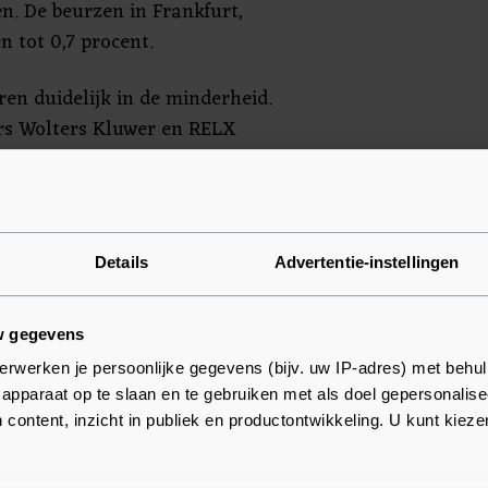
n. De beurzen in Frankfurt,
n tot 0,7 procent.
ren duidelijk in de minderheid.
rs Wolters Kluwer en RELX
ssen van bijna 3 procent.
Details
Advertentie-instellingen
nt. Het zorgtechnologiebedrijf
andeelhoudersvergadering en kreeg
ver onder meer de affaire met zijn
w gegevens
e het bedrijf veel geld kost.
erwerken je persoonlijke gegevens (bijv. uw IP-adres) met behul
apparaat op te slaan en te gebruiken met als doel gepersonalise
nt onderuit. De producent van
 content, inzicht in publiek en productontwikkeling. U kunt kiez
mponenten zag de omzet
gen tot een recordniveau, maar de