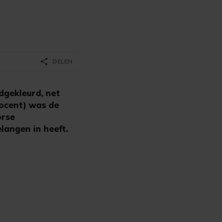
share
DELEN
gekleurd, net
rocent) was de
orse
langen in heeft.