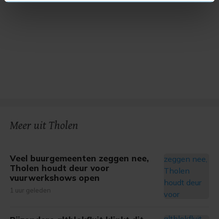
U kunt uw toestemming op elk moment wijzigen of
intrekken in de Cookieverklaring.
Met cookies werkt onze website beter en wordt jouw
bezoek makkelijker en persoonlijker. Op
onze cookiepagina kun je ons cookiebeleid bekijken en je
gemaakte keuze altijd wijzigen of intrekken.
Meer uit Tholen
Veel buurgemeenten zeggen nee,
Tholen houdt deur voor
vuurwerkshows open
1 uur geleden