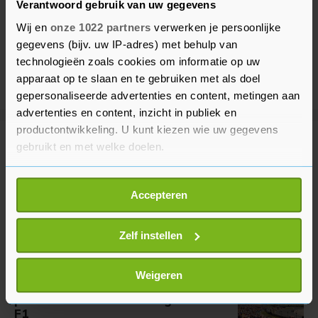
Verantwoord gebruik van uw gegevens
Wij en
onze 1022 partners
verwerken je persoonlijke
gegevens (bijv. uw IP-adres) met behulp van
technologieën zoals cookies om informatie op uw
apparaat op te slaan en te gebruiken met als doel
gepersonaliseerde advertenties en content, metingen aan
advertenties en content, inzicht in publiek en
productontwikkeling. U kunt kiezen wie uw gegevens
Meer uit Financieel
gebruikt en met welke doelen.
Als u het toestaat, willen we ook graag:
ABN AMRO: Nederlanders gaven
Accepteren
Informatie verzamelen over uw geografische
minder uit tijdens extreme hitte
locatie, die tot een paar meter nauwkeurig kan zijn
35 minuten geleden
Uw apparaat identificeren door het actief te
Zelf instellen
scannen op specifieke eigenschappen (fingerprinting)
Lees meer over hoe uw persoonlijke gegevens worden
Weigeren
Zandvoort denkt nog jaren te
verwerkt en stel uw voorkeuren in het
detailgedeelte
in.
profiteren van 'marketingmachine'
U kunt uw toestemming op elk moment wijzigen of
F1