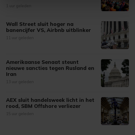
intrekken in de Cookieverklaring.
1 uur geleden
Met cookies werkt onze website beter en wordt jouw
Wall Street sluit hoger na
bezoek makkelijker en persoonlijker. Op
banencijfer VS, Airbnb uitblinker
onze cookiepagina kun je ons cookiebeleid bekijken en je
11 uur geleden
gemaakte keuze altijd wijzigen of intrekken.
Amerikaanse Senaat steunt
nieuwe sancties tegen Rusland en
Iran
13 uur geleden
AEX sluit handelsweek licht in het
rood, SBM Offshore verliezer
15 uur geleden