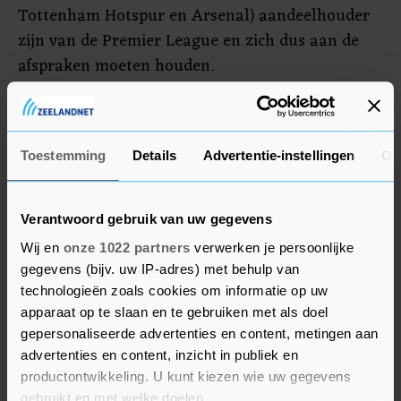
Tottenham Hotspur en Arsenal) aandeelhouder
zijn van de Premier League en zich dus aan de
afspraken moeten houden.
De vrees bestaat dat de grote clubs hun beste
spelers straks in de Super League laten uitkomen
Toestemming
Details
Advertentie-instellingen
Ov
en in de Premier League met een veredeld tweede
elftal voetballen. Dat zou de waarde van de
Engelse competitie aanmerkelijk verminderen.
Verantwoord gebruik van uw gegevens
Wij en
onze 1022 partners
verwerken je persoonlijke
gegevens (bijv. uw IP-adres) met behulp van
technologieën zoals cookies om informatie op uw
apparaat op te slaan en te gebruiken met als doel
gepersonaliseerde advertenties en content, metingen aan
advertenties en content, inzicht in publiek en
productontwikkeling. U kunt kiezen wie uw gegevens
gebruikt en met welke doelen.