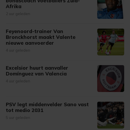
bondscoach voetballers Zuid-
Afrika
2 uur geleden
Feyenoord-trainer Van
Bronckhorst maakt Valente
nieuwe aanvoerder
4 uur geleden
Excelsior huurt aanvaller
Domínguez van Valencia
4 uur geleden
PSV legt middenvelder Sano vast
tot medio 2031
5 uur geleden