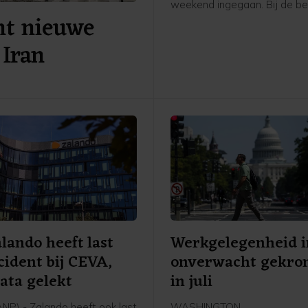
weekend ingegaan. Bij de bed
nt nieuwe
de hoofdgraadmeter was ma
oliedienstverlener SBM Offs
 Iran
negatieve uitschieter, na ee
eerder nog uitblinker te zijn
door sterke cijfers en verwa
Verder ging de aandacht va
beleggers onder meer uit na
belangrijke Amerikaanse
banenrapport, dat veel zwakk
dan verwacht.
lando heeft last
Werkgelegenheid i
cident bij CEVA,
onverwacht gekr
ata gelekt
in juli
ANP) - Zalando heeft ook last
WASHINGTON