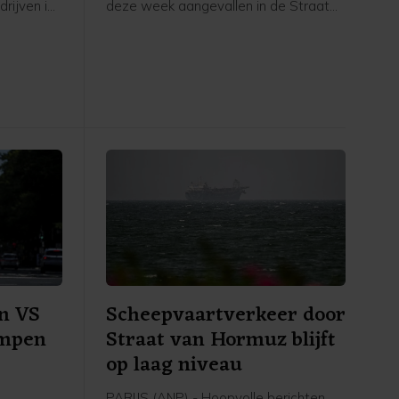
rijven in
deze week aangevallen in de Straat
ritiem
van Hormuz. Sinds het begin van de
hore een
oorlog in het Midden-Oosten zijn
n dag
volgens het bedrijf vijftien tankers van
 geweest
Adnoc aangevallen met raketten en
chtingen.
drones, waarbij een dode is gevallen
n
en twintig bemanningsleden gewond
ar het
raakten.
er uitviel
n VS
Scheepvaartverkeer door
ompen
Straat van Hormuz blijft
op laag niveau
PARIJS (ANP) - Hoopvolle berichten