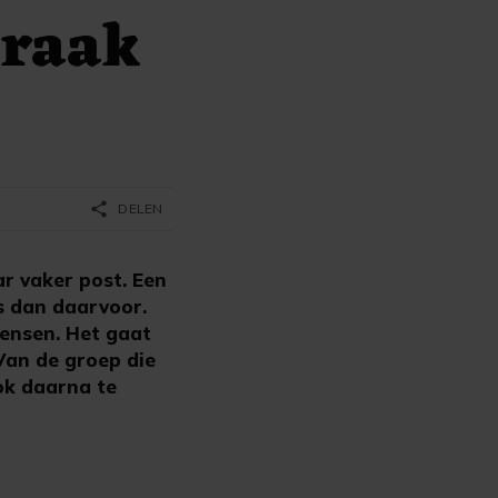
braak
share
DELEN
r vaker post. Een
s dan daarvoor.
mensen. Het gaat
Van de groep die
ok daarna te