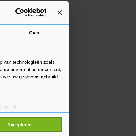
Over
p van technologieën zoals
erde advertenties en content,
en wie uw gegevens gebruikt
g kan zijn
erprinting)
t
detailgedeelte
in. U kunt uw
Accepteren