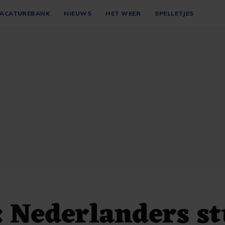
ACATUREBANK
NIEUWS
HET WEER
SPELLETJES
 Nederlanders s