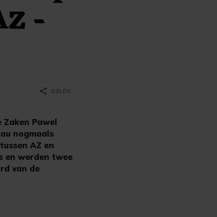
AZ -
share
DELEN
e Zaken Pawel
hau nogmaals
 tussen AZ en
ans en werden twee
rd van de