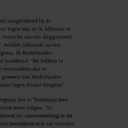
est aangetekend bij de
r tegen wat er in Alkmaar is
n verzocht om een diepgravend
, meldde Jablonski na een
rgsma, de Nederlandse
e hoofdstad. "We hebben te
e vermoedens dat er
jn geweest van Nederlandse
maar tegen Poolse burgers."
Bergsma het er "helemaal mee
rzoek moet volgen. "Ze
 bereid tot samenwerking in dit
eze bereidheid zich zal vertalen