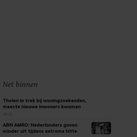
Net binnen
Tholen in trek bij woningzoekenden,
meeste nieuwe inwoners kwamen
uit Bergen op Zoom
09:13
ABN AMRO: Nederlanders gaven
minder uit tijdens extreme hitte