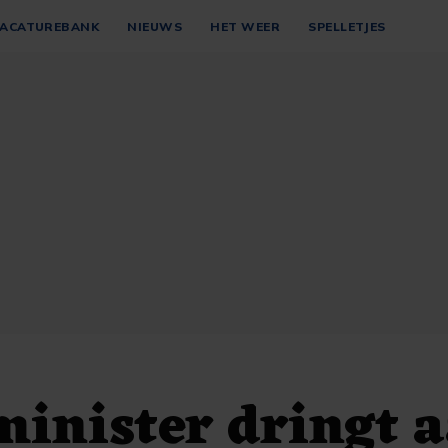
ACATUREBANK
NIEUWS
HET WEER
SPELLETJES
minister dringt 