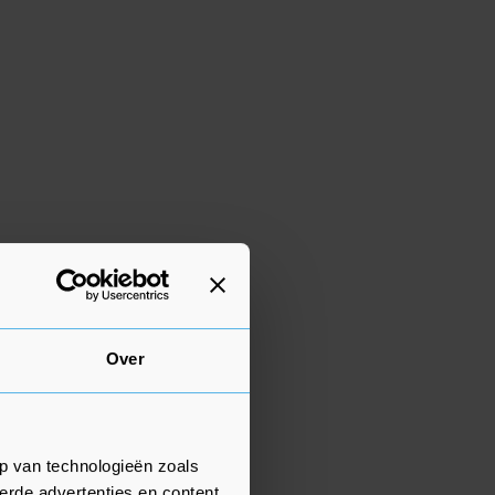
Over
p van technologieën zoals
erde advertenties en content,