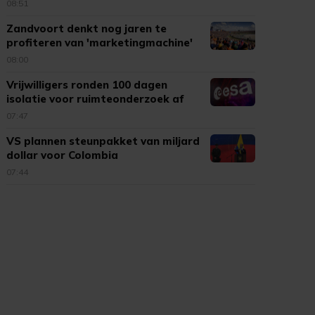
08:51
Zandvoort denkt nog jaren te
profiteren van 'marketingmachine'
F1
08:00
Vrijwilligers ronden 100 dagen
isolatie voor ruimteonderzoek af
07:47
VS plannen steunpakket van miljard
dollar voor Colombia
07:44