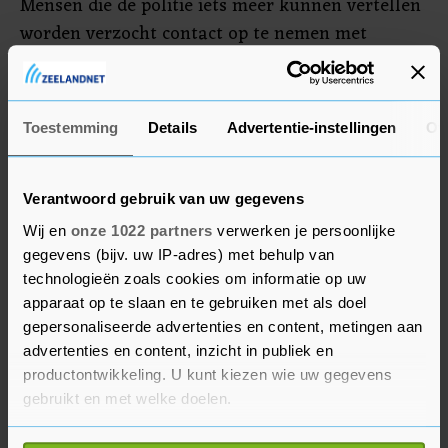
Mensen die de politie iets meer kunnen vertellen
worden verzocht contact op te nemen met
telefoonnummer 0900-8844 of via het politie
WhatsApp nummer 06-1220 7006. Anoniem
bellen kan ook via 0800-7000. Het is ook
Toestemming
Details
Advertentie-instellingen
Ov
mogelijk een tipformulier in te vullen.
Verantwoord gebruik van uw gegevens
Wij en
onze 1022 partners
verwerken je persoonlijke
gegevens (bijv. uw IP-adres) met behulp van
technologieën zoals cookies om informatie op uw
apparaat op te slaan en te gebruiken met als doel
gepersonaliseerde advertenties en content, metingen aan
advertenties en content, inzicht in publiek en
productontwikkeling. U kunt kiezen wie uw gegevens
gebruikt en met welke doelen.
Als u het toestaat, willen we ook graag: