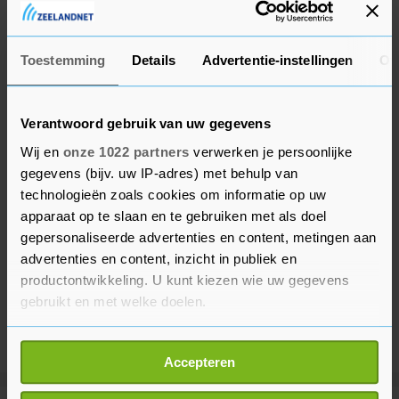
2022008238.
Toestemming
Details
Advertentie-instellingen
Ov
Verantwoord gebruik van uw gegevens
Wij en
onze 1022 partners
verwerken je persoonlijke
gegevens (bijv. uw IP-adres) met behulp van
technologieën zoals cookies om informatie op uw
apparaat op te slaan en te gebruiken met als doel
gepersonaliseerde advertenties en content, metingen aan
advertenties en content, inzicht in publiek en
productontwikkeling. U kunt kiezen wie uw gegevens
gebruikt en met welke doelen.
Als u het toestaat, willen we ook graag:
Accepteren
Informatie verzamelen over uw geografische
locatie, die tot een paar meter nauwkeurig kan zijn