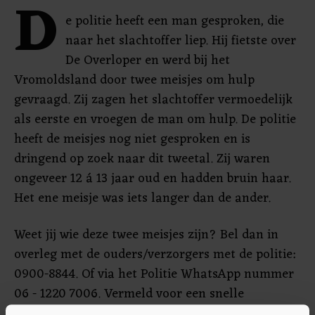
D
e politie heeft een man gesproken, die
naar het slachtoffer liep. Hij fietste over
De Overloper en werd bij het
Vromoldsland door twee meisjes om hulp
gevraagd. Zij zagen het slachtoffer vermoedelijk
als eerste en vroegen de man om hulp. De politie
heeft de meisjes nog niet gesproken en is
dringend op zoek naar dit tweetal. Zij waren
ongeveer 12 á 13 jaar oud en hadden bruin haar.
Het ene meisje was iets langer dan de ander.
Weet jij wie deze twee meisjes zijn? Bel dan in
overleg met de ouders/verzorgers met de politie:
0900-8844. Of via het Politie WhatsApp nummer
06 - 1220 7006. Vermeld voor een snelle
informatieverwerking het dossiernummer: