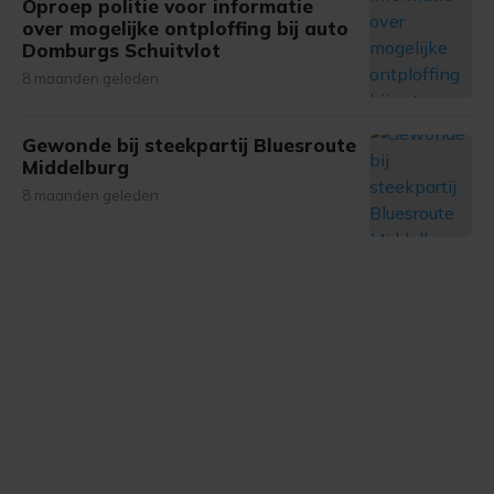
onze cookiepagina kun je ons cookiebeleid bekijken en je
Oproep politie voor informatie
over mogelijke ontploffing bij auto
gemaakte keuze altijd wijzigen of intrekken.
Domburgs Schuitvlot
8 maanden geleden
Gewonde bij steekpartij Bluesroute
Middelburg
8 maanden geleden