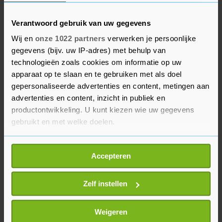
De laatste maanden zijn er meerdere grote
drugsvangsten gedaan in de haven van
Verantwoord gebruik van uw gegevens
Vlissingen. Zo werd eind april een recordpartij
Wij en
onze 1022 partners
verwerken je persoonlijke
van 4500 kilo cocaïne ontdekt tussen bananen en
gegevens (bijv. uw IP-adres) met behulp van
werden er in december vorig jaar en januari ook
technologieën zoals cookies om informatie op uw
honderden kilo’s cocaïne gevonden.
apparaat op te slaan en te gebruiken met als doel
gepersonaliseerde advertenties en content, metingen aan
De politie vraagt mensen om te komen met tips.
advertenties en content, inzicht in publiek en
productontwikkeling. U kunt kiezen wie uw gegevens
Contact opnemen kan via 0900-8844 of het
gebruikt en met welke doelen.
nummer 079 - 3458999 van het team criminele
inlichtingen.
Als u het toestaat, willen we ook graag:
Accepteren
Informatie verzamelen over uw geografische
locatie, die tot een paar meter nauwkeurig kan zijn
Uw apparaat identificeren door het actief te
Zelf instellen
scannen op specifieke eigenschappen (fingerprinting)
Lees meer over hoe uw persoonlijke gegevens worden
Weigeren
verwerkt en stel uw voorkeuren in het
detailgedeelte
in.