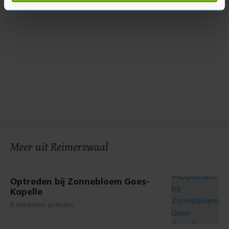
U kunt uw toestemming op elk moment wijzigen of
intrekken in de Cookieverklaring.
Met cookies werkt onze website beter en wordt jouw
bezoek makkelijker en persoonlijker. Op
onze cookiepagina kun je ons cookiebeleid bekijken en je
gemaakte keuze altijd wijzigen of intrekken.
Meer uit Reimerswaal
Optreden bij Zonnebloem Goes-
Kapelle
8 maanden geleden