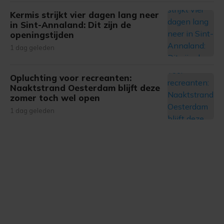
onze cookiepagina kun je ons cookiebeleid bekijken en je
Kermis strijkt vier dagen lang neer
gemaakte keuze altijd wijzigen of intrekken.
in Sint-Annaland: Dit zijn de
openingstijden
1 dag geleden
Opluchting voor recreanten:
Naaktstrand Oesterdam blijft deze
zomer toch wel open
1 dag geleden