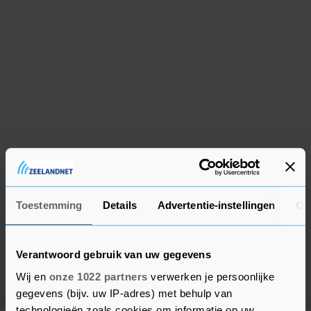
Toestemming
Details
Advertentie-instellingen
Ov
Verantwoord gebruik van uw gegevens
Wij en
onze 1022 partners
verwerken je persoonlijke
gegevens (bijv. uw IP-adres) met behulp van
technologieën zoals cookies om informatie op uw