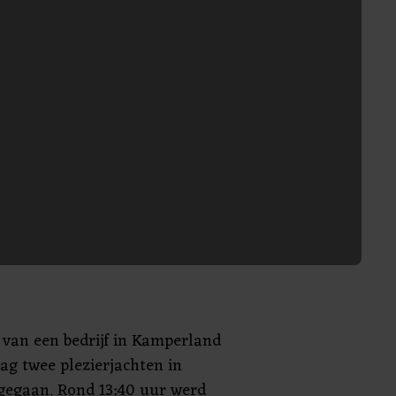
n van een bedrijf in Kamperland
ag twee plezierjachten in
egaan. Rond 13:40 uur werd