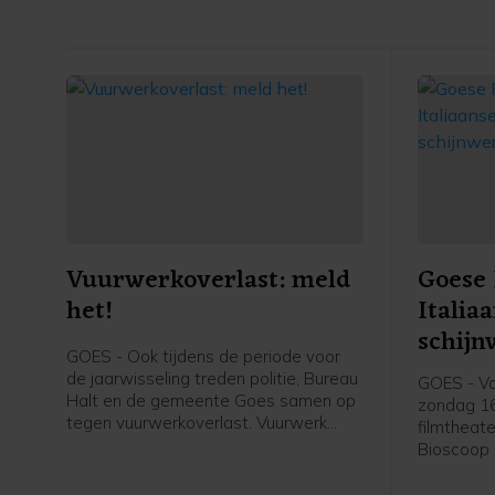
Vuurwerkoverlast: meld
Goese 
het!
Italia
schijn
GOES - Ook tijdens de periode voor
de jaarwisseling treden politie, Bureau
GOES - Va
Halt en de gemeente Goes samen op
zondag 16
tegen vuurwerkoverlast. Vuurwerk
filmtheate
mag je afsteken tijdens de
Bioscoop 
jaarwisseling tussen 18:00 uur en
Goese Fil
02:00 uur Het afsteken van vuurwerk
Italië cen