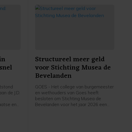
in
Structureel meer geld
snel
voor Stichting Musea de
Bevelanden
tstond
GOES - Het college van burgemeester
an de J.D.
en wethouders van Goes heeft
besloten om Stichting Musea de
aatse en
Bevelanden voor het jaar 2026 een
structurele subsidie van 273.502 euro
toe te kennen. Daarnaast wordt de
subsidie over 2024 vastgesteld op
263.236 euro, met een aanvullende