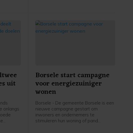
incidentele bijdrage van 17.500 euro.
ltwee
Borsele start campagne
es uit
voor energiezuiniger
wonen
ands
Borsele - De gemeente Borsele is een
te onlangs
nieuwe campagne gestart om
 goede
inwoners en ondernemers te
ke
stimuleren hun woning of pand
n de
energiezuiniger te maken. Onder de
ie
noemer 'Zuunig Borsele' komt de