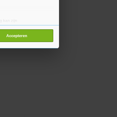
g kan zijn
erprinting)
t
detailgedeelte
in. U kunt uw
Accepteren
p onze cookiepagina kun je