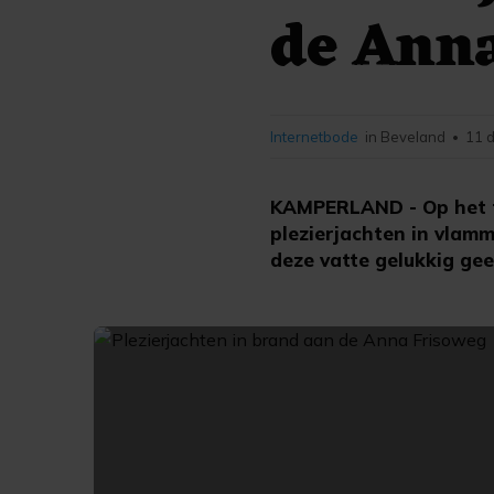
de Ann
Internetbode
in Beveland
11 
•
KAMPERLAND - Op het te
plezierjachten in vlam
deze vatte gelukkig gee