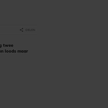
share
DELEN
ag twee
en loods maar