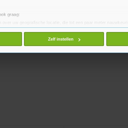
 ook graag:
 over uw geografische locatie, die tot een paar meter nauwkeuri
eren door het actief te scannen op specifieke eigenschappen (fing
onlijke gegevens worden verwerkt en stel uw voorkeuren in he
Zelf instellen
jzigen of intrekken in de Cookieverklaring.
te beter en wordt jouw bezoek makkelijker en persoonlijker. O
je gemaakte keuze altijd wijzigen of intrekken.