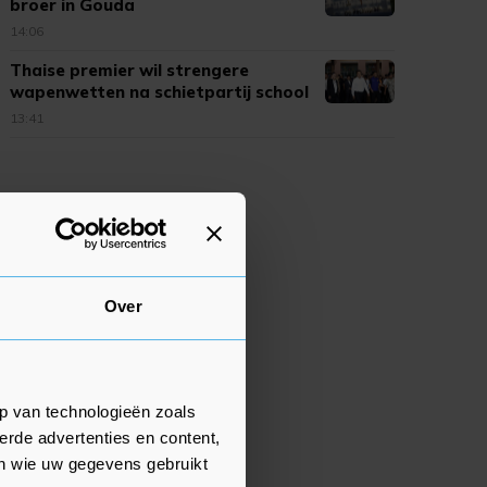
broer in Gouda
14:06
Thaise premier wil strengere
wapenwetten na schietpartij school
13:41
Over
p van technologieën zoals
erde advertenties en content,
en wie uw gegevens gebruikt