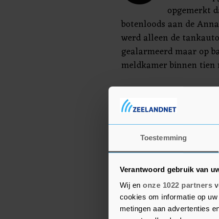
opgemerkt da
botenloods aan de Anna 
werd alleen de tankaut
gealarmeerd maar op ba
meldkamer binnen tien 
Ter plekke bleken twee 
staan. Naast de tankau
waterwagen opgeroepen.
‘brand meester’ worden
Toestemming
volgens de Veiligheidsre
worden beschouwd. Op d
Verantwoord gebruik van u
Wij en
onze 1022 partners
v
cookies om informatie op uw 
metingen aan advertenties en