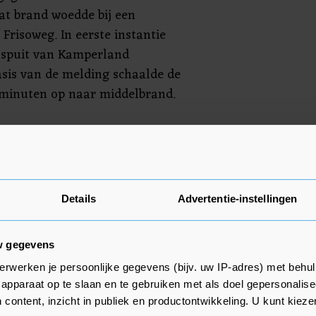
t brand woedde bij een
Frisoweg. In eerste instantie
ospuit van Kamperland
sis van de melding schaalde de
minuten op naar middelbrand.
jachten op het droge in brand te
tospuiten werd ook nog een
 Rond 14.15 uur kon het sein
 gegeven. De boten moeten
Details
Advertentie-instellingen
gio Zeeland (VRZ) als verloren
it moment wordt nog nageblust.
w gegevens
erwerken je persoonlijke gegevens (bijv. uw IP-adres) met behul
apparaat op te slaan en te gebruiken met als doel gepersonalise
 content, inzicht in publiek en productontwikkeling. U kunt kiez