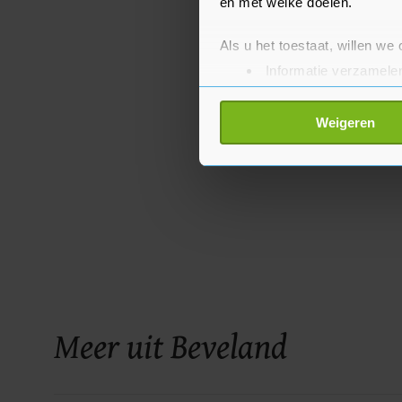
en met welke doelen.
Als u het toestaat, willen we
Informatie verzamelen
Uw apparaat identific
Lees meer over hoe uw perso
Weigeren
toestemming op elk moment wi
Met cookies werkt onze websi
ons cookiebeleid bekijken en 
Meer uit Beveland