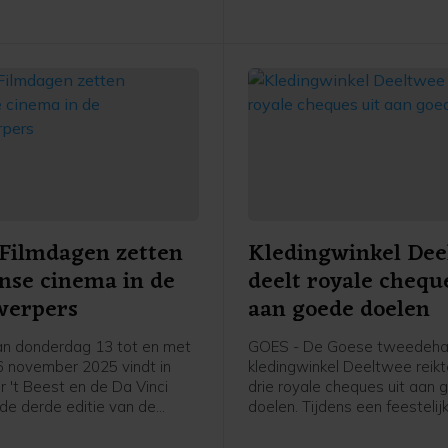
Filmdagen zetten
Kledingwinkel Dee
anse cinema in de
deelt royale chequ
werpers
aan goede doelen
n donderdag 13 tot en met
GOES - De Goese tweedeh
 november 2025 vindt in
kledingwinkel Deeltwee reik
r 't Beest en de Da Vinci
drie royale cheques uit aan
de derde editie van de
doelen. Tijdens een feestelij
mdagen plaats. Dit jaar staat
bijeenkomst in de winkel aa
traal. Het filmweekend biedt
Gasthuisstraat ontvangen dr