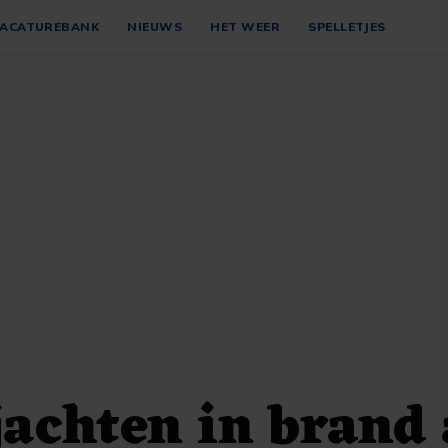
ACATUREBANK
NIEUWS
HET WEER
SPELLETJES
jachten in brand