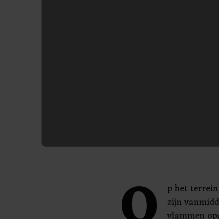
O
p het terrei
zijn vanmidd
vlammen opg