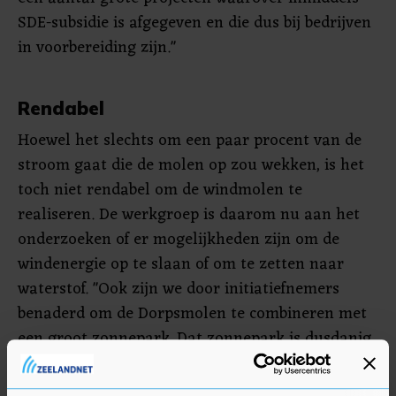
SDE-subsidie is afgegeven en die dus bij bedrijven
in voorbereiding zijn."
Rendabel
Hoewel het slechts om een paar procent van de
stroom gaat die de molen op zou wekken, is het
toch niet rendabel om de windmolen te
realiseren. De werkgroep is daarom nu aan het
onderzoeken of er mogelijkheden zijn om de
windenergie op te slaan of om te zetten naar
waterstof. "Ook zijn we door initiatiefnemers
benaderd om de Dorpsmolen te combineren met
een groot zonnepark. Dat zonnepark is dusdanig
groot, dat het dan rendabel is om een nieuwe
kabel aan te leggen." Maar of dat doorgaat, is