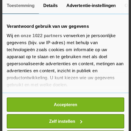
afhankelijk van de keuzes die de politiek gaat
Toestemming
Details
Advertentie-instellingen
Ov
maken.
Verantwoord gebruik van uw gegevens
Beslissing
Wij en
onze 1022 partners
verwerken je persoonlijke
De gemeenteraad heeft onlangs het huidige
gegevens (bijv. uw IP-adres) met behulp van
technologieën zoals cookies om informatie op uw
beleid rondom zonneparken ingetrokken om
apparaat op te slaan en te gebruiken met als doel
weer grip te krijgen op de mogelijke aanleg van
gepersonaliseerde advertenties en content, metingen aan
zonneparken in de gemeente Tholen. De raad wil
advertenties en content, inzicht in publiek en
eerst opnieuw met de bevolking in gesprek wil,
productontwikkeling. U kunt kiezen wie uw gegevens
om te bekijken welke mogelijkheden er zijn voor
gebruikt en met welke doelen.
eventuele nieuwe zonneparken. "We zitten dus
Als u het toestaat, willen we ook graag:
niet stil, maar de voortgang loopt anders dan dat
Accepteren
Informatie verzamelen over uw geografische
we graag zouden willen zien."
locatie, die tot een paar meter nauwkeurig kan zijn
Uw apparaat identificeren door het actief te
Zelf instellen
scannen op specifieke eigenschappen (fingerprinting)