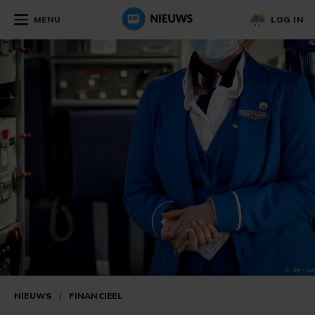
MENU
LOG IN
NIEUWS
/
FINANCIEEL