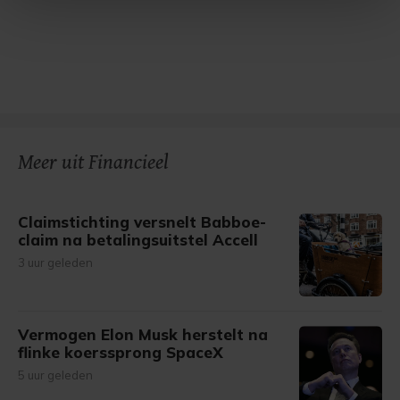
Met cookies werkt onze website beter en wordt jouw
bezoek makkelijker en persoonlijker. Op
onze cookiepagina kun je ons cookiebeleid bekijken en je
gemaakte keuze altijd wijzigen of intrekken.
Meer uit Financieel
Claimstichting versnelt Babboe-
claim na betalingsuitstel Accell
3 uur geleden
Vermogen Elon Musk herstelt na
flinke koerssprong SpaceX
5 uur geleden