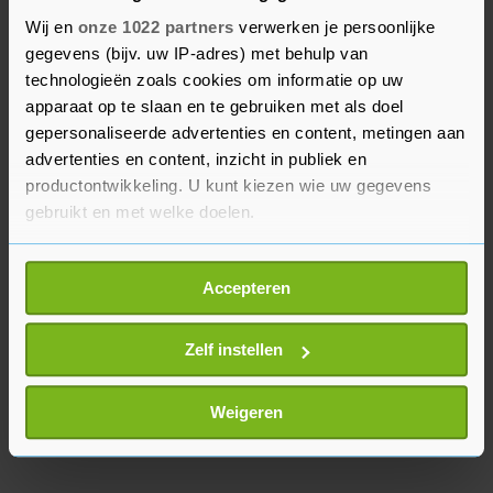
worden voor vele brouwerijen."
Wij en
onze 1022 partners
verwerken je persoonlijke
gegevens (bijv. uw IP-adres) met behulp van
De branche wil de petitie 'Voorkom Extra
technologieën zoals cookies om informatie op uw
Bierbelasting' op 17 oktober aan de Tweede
apparaat op te slaan en te gebruiken met als doel
Kamer aanbieden. De brouwers verwachten dat er
gepersonaliseerde advertenties en content, metingen aan
advertenties en content, inzicht in publiek en
komende dagen nog meer handtekeningen bij
productontwikkeling. U kunt kiezen wie uw gegevens
zullen komen.
gebruikt en met welke doelen.
Als u het toestaat, willen we ook graag:
Accepteren
Informatie verzamelen over uw geografische
locatie, die tot een paar meter nauwkeurig kan zijn
Uw apparaat identificeren door het actief te
Zelf instellen
scannen op specifieke eigenschappen (fingerprinting)
Lees meer over hoe uw persoonlijke gegevens worden
Weigeren
verwerkt en stel uw voorkeuren in het
detailgedeelte
in.
U kunt uw toestemming op elk moment wijzigen of
intrekken in de Cookieverklaring.