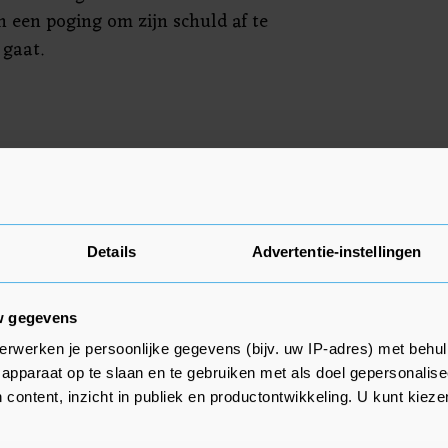
n een poging om zijn schuld af te
 gaat.
deel uit de serie ‘Zeeuws Bloed’. De
ven door
um in Middelburg. Voor het
ere zelf een uitgeverij opgericht:
Details
Advertentie-instellingen
w gegevens
erwerken je persoonlijke gegevens (bijv. uw IP-adres) met behul
apparaat op te slaan en te gebruiken met als doel gepersonalise
 content, inzicht in publiek en productontwikkeling. U kunt kiez