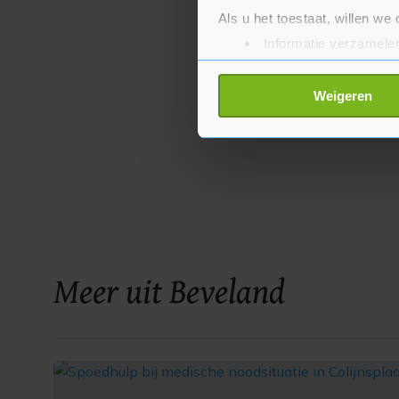
Als u het toestaat, willen we
Informatie verzamelen
Uw apparaat identific
Lees meer over hoe uw perso
Weigeren
toestemming op elk moment wi
Met cookies werkt onze websi
ons cookiebeleid bekijken en 
Meer uit Beveland