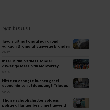
Net binnen
Java sluit nationaal park rond
vulkaan Bromo af vanwege branden
09:27
Inter Miami verliest zonder
afwezige Messi van Monterrey
09:26
Hitte en droogte kunnen groei
economie tenietdoen, zegt Triodos
09:00
Thaise schoolschutter volgens
politie al langer bezig met geweld