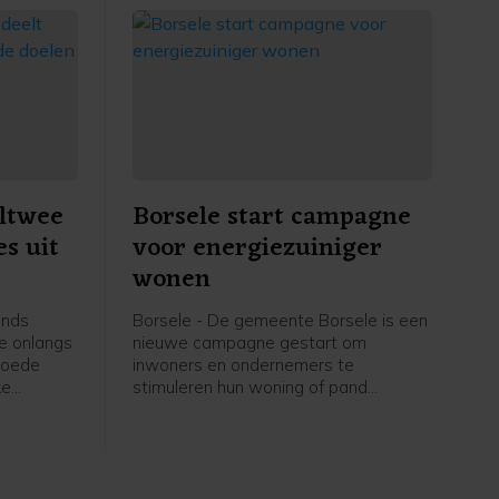
ltwee
Borsele start campagne
es uit
voor energiezuiniger
wonen
ands
Borsele - De gemeente Borsele is een
te onlangs
nieuwe campagne gestart om
 goede
inwoners en ondernemers te
ke
stimuleren hun woning of pand
n de
energiezuiniger te maken. Onder de
ie
noemer 'Zuunig Borsele' komt de
van maar
gemeente met vier subsidieregelingen
en extra financiële steun bovenop
bestaande programma's. Daarmee wil