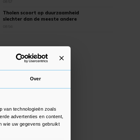
08:57
Tholen scoort op duurzaamheid
slechter dan de meeste andere
gemeenten
08:56
Over
p van technologieën zoals
erde advertenties en content,
en wie uw gegevens gebruikt