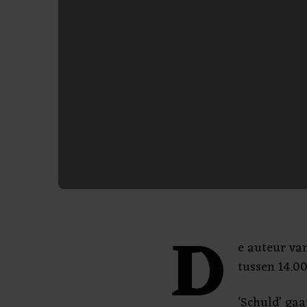
D
e auteur va
tussen 14.00
‘Schuld’ gaa