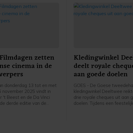
Filmdagen zetten
Kledingwinkel Dee
anse cinema in de
deelt royale chequ
werpers
aan goede doelen
n donderdag 13 tot en met
GOES - De Goese tweedeh
 november 2025 vindt in
kledingwinkel Deeltwee reik
r 't Beest en de Da Vinci
drie royale cheques uit aan
de derde editie van de
doelen. Tijdens een feestelij
mdagen plaats. Dit jaar staat
bijeenkomst in de winkel aa
traal. Het filmweekend biedt
Gasthuisstraat ontvangen dr
rieerd programma met
stichtingen elk een bedrag 
 en Europese films, lezingen,
liefst 30.000 euro.
s en live muziek.