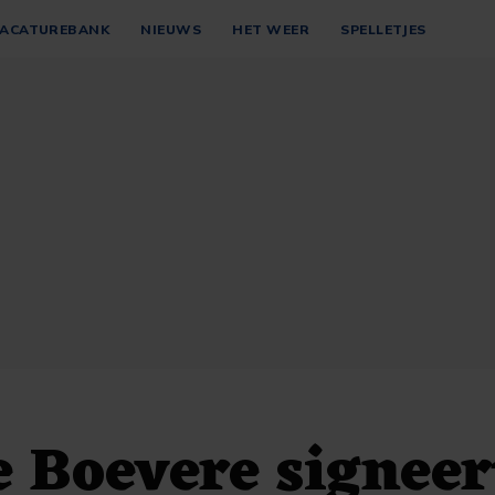
ACATUREBANK
NIEUWS
HET WEER
SPELLETJES
e Boevere signeer