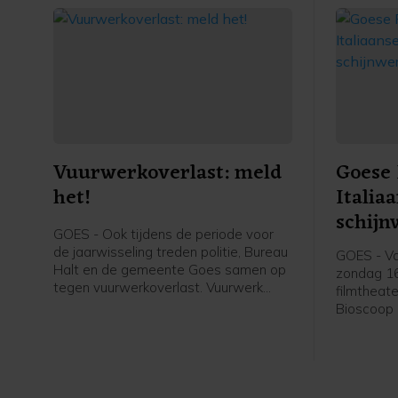
Vuurwerkoverlast: meld
Goese 
het!
Italia
schijn
GOES - Ook tijdens de periode voor
de jaarwisseling treden politie, Bureau
GOES - Va
Halt en de gemeente Goes samen op
zondag 16
tegen vuurwerkoverlast. Vuurwerk
filmtheate
mag je afsteken tijdens de
Bioscoop 
jaarwisseling tussen 18:00 uur en
Goese Fil
02:00 uur Het afsteken van vuurwerk
Italië cen
buiten deze tijden is verboden.
een geva
Italiaanse
kinderfilm