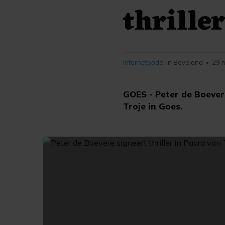
thrille
Internetbode
in Beveland
29 
•
GOES - Peter de Boever
Troje in Goes.