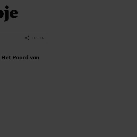
oje
share
DELEN
l Het Paard van