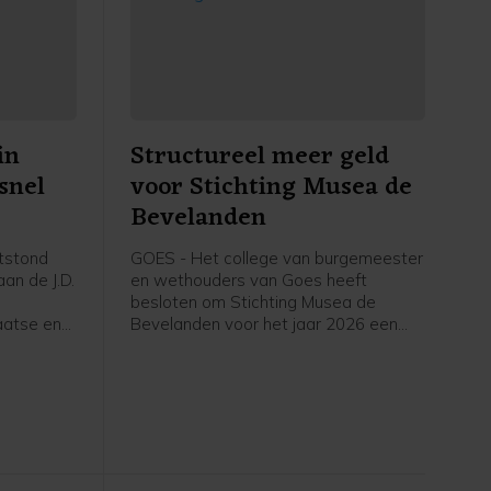
in
Structureel meer geld
snel
voor Stichting Musea de
Bevelanden
tstond
GOES - Het college van burgemeester
an de J.D.
en wethouders van Goes heeft
besloten om Stichting Musea de
aatse en
Bevelanden voor het jaar 2026 een
structurele subsidie van 273.502 euro
toe te kennen. Daarnaast wordt de
subsidie over 2024 vastgesteld op
263.236 euro, met een aanvullende
incidentele bijdrage van 17.500 euro.