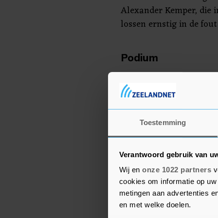
Alexander Kemper, die i
lossen ernstig in de fout
Podium
De thriller is het derde 
eerste twee zijn uitgege
Drvkkery/Schrijverspodi
derde deel heeft De Boev
Toestemming
‘Zeeuws Bloed.
Verantwoord gebruik van u
Wij en
onze 1022 partners
v
cookies om informatie op uw 
metingen aan advertenties en
en met welke doelen.