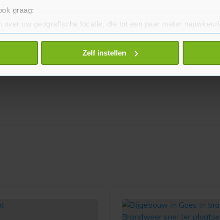
 ook graag:
 over uw geografische locatie, die tot een paar meter nauwkeuri
eren door het actief te scannen op specifieke eigenschappen (fing
onlijke gegevens worden verwerkt en stel uw voorkeuren in he
Zelf instellen
jzigen of intrekken in de Cookieverklaring.
te beter en wordt jouw bezoek makkelijker en persoonlijker. O
je gemaakte keuze altijd wijzigen of intrekken.