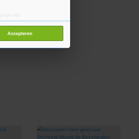
g kan zijn
erprinting)
t
detailgedeelte
in. U kunt uw
Accepteren
p onze cookiepagina kun je