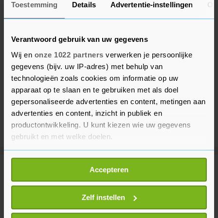
Toestemming
Details
Advertentie-instellingen
Ov
Verantwoord gebruik van uw gegevens
Wij en
onze 1022 partners
verwerken je persoonlijke
gegevens (bijv. uw IP-adres) met behulp van
technologieën zoals cookies om informatie op uw
apparaat op te slaan en te gebruiken met als doel
gepersonaliseerde advertenties en content, metingen aan
advertenties en content, inzicht in publiek en
productontwikkeling. U kunt kiezen wie uw gegevens
gebruikt en met welke doelen.
Als u het toestaat, willen we ook graag:
Accepteren
Meer uit Vlissingen
Informatie verzamelen over uw geografische
locatie, die tot een paar meter nauwkeurig kan zijn
Uw apparaat identificeren door het actief te
Zelf instellen
Caravan volledig uitgebrand op
scannen op specifieke eigenschappen (fingerprinting)
Commandoweg in Vlissingen