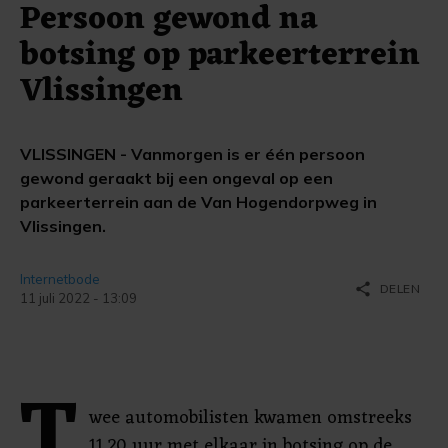
Persoon gewond na
botsing op parkeerterrein
Vlissingen
VLISSINGEN - Vanmorgen is er één persoon
gewond geraakt bij een ongeval op een
parkeerterrein aan de Van Hogendorpweg in
Vlissingen.
Internetbode
share
DELEN
11 juli 2022 - 13:09
T
wee automobilisten kwamen omstreeks
11.20 uur met elkaar in botsing op de