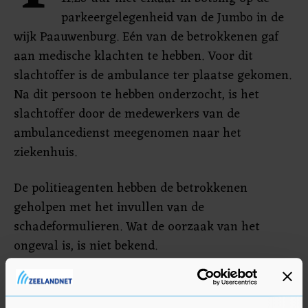
parkeergelegenheid van de Jumbo in de
wijk Paauwenburg. Eén van de betrokkenen gaf
aan medische klachten te hebben. Voor dit
slachtoffer is de ambulance ter plaatse gekomen.
Na dit persoon te hebben onderzocht, is het
slachtoffer door de medewerkers van de
ambulancedienst meegenomen naar het
ziekenhuis.
De politieagenten hebben de betrokkenen
geholpen met het invullen van de
schadeformulieren. Wat de oorzaak van het
ongeval is, is niet bekend.