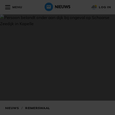
MENU
LOG IN
NIEUWS
/
REIMERSWAAL