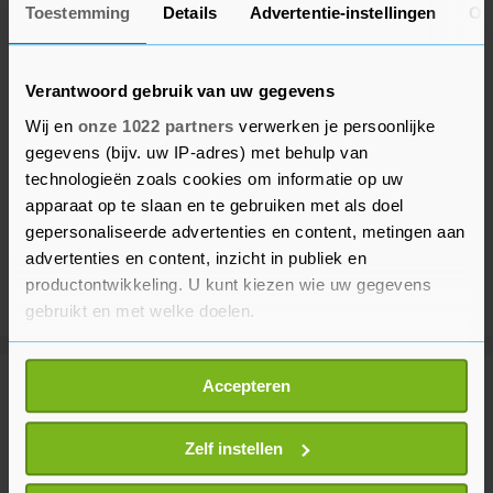
Toestemming
Details
Advertentie-instellingen
Ov
Verantwoord gebruik van uw gegevens
Wij en
onze 1022 partners
verwerken je persoonlijke
gegevens (bijv. uw IP-adres) met behulp van
technologieën zoals cookies om informatie op uw
apparaat op te slaan en te gebruiken met als doel
gepersonaliseerde advertenties en content, metingen aan
advertenties en content, inzicht in publiek en
productontwikkeling. U kunt kiezen wie uw gegevens
gebruikt en met welke doelen.
Als u het toestaat, willen we ook graag:
Accepteren
Meer uit Reimerswaal
Informatie verzamelen over uw geografische
locatie, die tot een paar meter nauwkeurig kan zijn
Uw apparaat identificeren door het actief te
Zelf instellen
Optreden bij Zonnebloem Goes-
scannen op specifieke eigenschappen (fingerprinting)
Kapelle