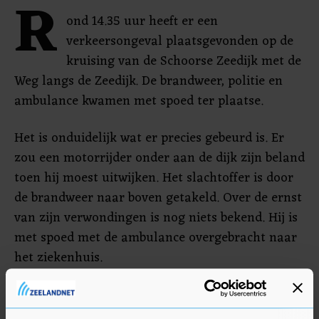
R
ond 14.35 uur heeft er een
verkeersongeval plaatsgevonden op de
kruising van de Schoorse Zeedijk met de
Weg langs de Zeedijk. De brandweer, politie en
ambulance kwamen met spoed ter plaatse.
Het is onduidelijk wat er precies gebeurd is. Er
zou een motorrijder onder aan de dijk zijn beland
toen hij moest uitwijken. Het slachtoffer is door
de brandweer naar boven getakeld. Over de ernst
van zijn verwondingen is nog niets bekend. Hij is
met spoed met de ambulance overgebracht naar
het ziekenhuis.