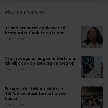
onze cookiepagina kun je ons cookiebeleid bekijken en je
Meer uit Financieel
gemaakte keuze altijd wijzigen of intrekken.
Trump probeert opnieuw Fed-
bestuurder Cook te ontslaan
2 uur geleden
Vrachtwagens mogen in Duitsland
tijdelijk ook op zondag de weg op
2 uur geleden
Europese kritiek op Meta en
TikTok om desinformatie over
Ceuta
3 uur geleden