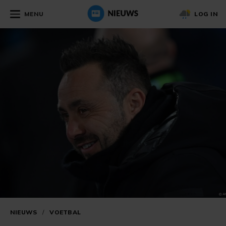
MENU
LOG IN
NIEUWS
/
VOETBAL