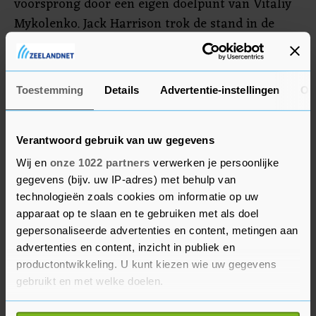
voorsprong door een eigen doelpunt van Vitaliy
Mykolenko. Jack Harrison trok de stand in de
tweede helft gelijk, maar Cauley Woodrow
maakte in de blessuretijd de winnende voor
Luton. Arnaut Danjuma viel in de slotfase nog in
Toestemming
Details
Advertentie-instellingen
Ov
bij Everton.
Verantwoord gebruik van uw gegevens
Wij en
onze 1022 partners
verwerken je persoonlijke
gegevens (bijv. uw IP-adres) met behulp van
technologieën zoals cookies om informatie op uw
apparaat op te slaan en te gebruiken met als doel
gepersonaliseerde advertenties en content, metingen aan
advertenties en content, inzicht in publiek en
productontwikkeling. U kunt kiezen wie uw gegevens
gebruikt en met welke doelen.
Als u het toestaat, willen we ook graag: