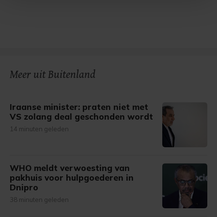
Met cookies werkt onze website beter en wordt jouw
bezoek makkelijker en persoonlijker. Op
onze cookiepagina kun je ons cookiebeleid bekijken en je
gemaakte keuze altijd wijzigen of intrekken.
Meer uit Buitenland
Iraanse minister: praten niet met
VS zolang deal geschonden wordt
14 minuten geleden
WHO meldt verwoesting van
pakhuis voor hulpgoederen in
Dnipro
38 minuten geleden