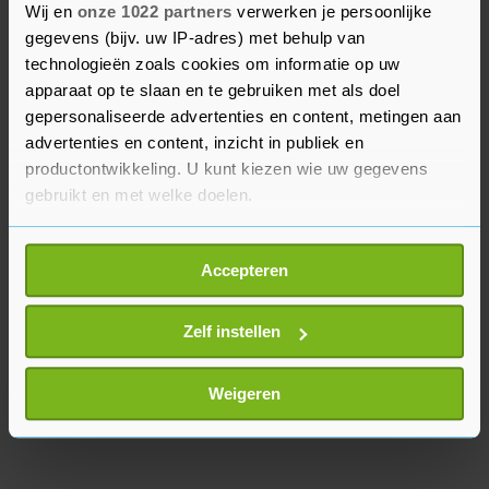
ook van groot belang voor lhbti’s in landen als
Wij en
onze 1022 partners
verwerken je persoonlijke
gegevens (bijv. uw IP-adres) met behulp van
Polen, "waar machthebbers mensen met een
technologieën zoals cookies om informatie op uw
beroep op het katholieke geloof discrimineren en
apparaat op te slaan en te gebruiken met als doel
vervolgen om hun seksuele oriëntatie. Die
gepersonaliseerde advertenties en content, metingen aan
regeringen kunnen zich niet langer verschuilen
advertenties en content, inzicht in publiek en
achter woorden van de paus."
productontwikkeling. U kunt kiezen wie uw gegevens
gebruikt en met welke doelen.
Als u het toestaat, willen we ook graag:
Accepteren
Informatie verzamelen over uw geografische
locatie, die tot een paar meter nauwkeurig kan zijn
Uw apparaat identificeren door het actief te
Zelf instellen
scannen op specifieke eigenschappen (fingerprinting)
Lees meer over hoe uw persoonlijke gegevens worden
Weigeren
verwerkt en stel uw voorkeuren in het
detailgedeelte
in.
U kunt uw toestemming op elk moment wijzigen of
intrekken in de Cookieverklaring.