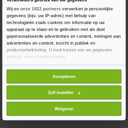
De advocaten van de nabestaanden zijn verenigd
in het rechtsbijstandsteam. "Wij geven geen enkel
Wij en
onze 1022 partners
verwerken je persoonlijke
commentaar", laat Sander de Lang van dit team
gegevens (bijv. uw IP-adres) met behulp van
technologieën zoals cookies om informatie op uw
weten.
apparaat op te slaan en te gebruiken met als doel
gepersonaliseerde advertenties en content, metingen aan
Het MH17-proces gaat maandag verder. Half
advertenties en content, inzicht in publiek en
november worden de strafeisen van het Openbaar
productontwikkeling. U kunt kiezen wie uw gegevens
Ministerie verwacht.
gebruikt en met welke doelen.
Als u het toestaat, willen we ook graag:
Accepteren
Informatie verzamelen over uw geografische
locatie, die tot een paar meter nauwkeurig kan zijn
Uw apparaat identificeren door het actief te
Zelf instellen
scannen op specifieke eigenschappen (fingerprinting)
Lees meer over hoe uw persoonlijke gegevens worden
Weigeren
verwerkt en stel uw voorkeuren in het
detailgedeelte
in.
U kunt uw toestemming op elk moment wijzigen of
intrekken in de Cookieverklaring.