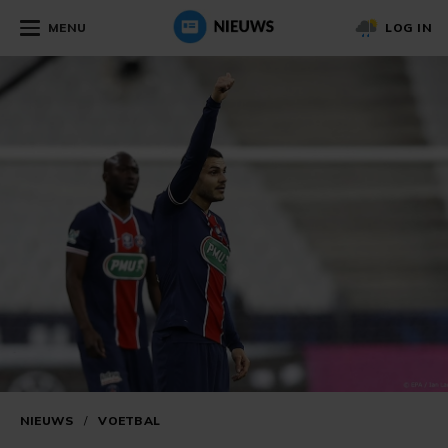
MENU
LOG IN
NIEUWS
/
VOETBAL