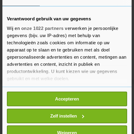
Verantwoord gebruik van uw gegevens
Wij en
onze 1022 partners
verwerken je persoonlijke
gegevens (bijv. uw IP-adres) met behulp van
technologieën zoals cookies om informatie op uw
apparaat op te slaan en te gebruiken met als doel
gepersonaliseerde advertenties en content, metingen aan
advertenties en content, inzicht in publiek en
productontwikkeling. U kunt kiezen wie uw gegevens
gebruikt en met welke doelen.
Als u het toestaat, willen we ook graag:
Meer uit Voetbal
Accepteren
Informatie verzamelen over uw geografische
locatie, die tot een paar meter nauwkeurig kan zijn
NEC maakt valse start in Eredivisie
Uw apparaat identificeren door het actief te
Zelf instellen
en verliest van Telstar
scannen op specifieke eigenschappen (fingerprinting)
22 minuten geleden
Lees meer over hoe uw persoonlijke gegevens worden
Weigeren