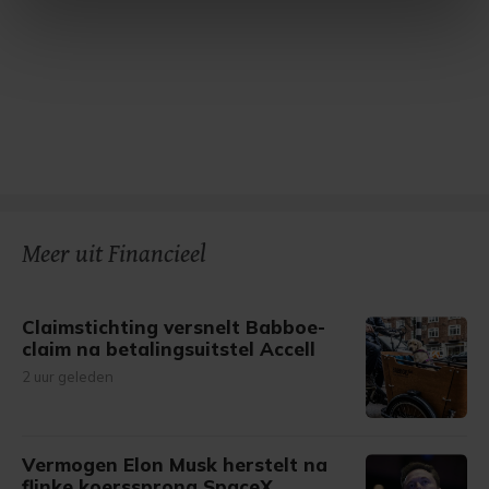
intrekken in de Cookieverklaring.
Met cookies werkt onze website beter en wordt jouw
bezoek makkelijker en persoonlijker. Op
onze cookiepagina kun je ons cookiebeleid bekijken en je
gemaakte keuze altijd wijzigen of intrekken.
Meer uit Financieel
Claimstichting versnelt Babboe-
claim na betalingsuitstel Accell
2 uur geleden
Vermogen Elon Musk herstelt na
flinke koerssprong SpaceX