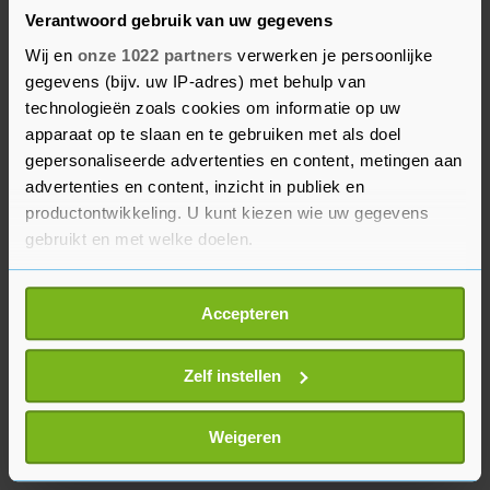
erop dat pakketondernemers dankzij de drukte
Verantwoord gebruik van uw gegevens
meer omzet draaien. PostNL ziet verder dat
Wij en
onze 1022 partners
verwerken je persoonlijke
sommige handelingen vanwege het virus
gegevens (bijv. uw IP-adres) met behulp van
inderdaad meer tijd kosten. Daar staat tegenover
technologieën zoals cookies om informatie op uw
dat het rustig is op straat, waardoor de
apparaat op te slaan en te gebruiken met als doel
verkeersdoorstroming veel beter is dan normaal.
gepersonaliseerde advertenties en content, metingen aan
advertenties en content, inzicht in publiek en
Daarnaast hoeven bezorgers minder ritten te
productontwikkeling. U kunt kiezen wie uw gegevens
maken voor één pakket omdat veel mensen
gebruikt en met welke doelen.
gewoon thuis zijn.
Als u het toestaat, willen we ook graag:
Accepteren
Informatie verzamelen over uw geografische
locatie, die tot een paar meter nauwkeurig kan zijn
Uw apparaat identificeren door het actief te
Zelf instellen
scannen op specifieke eigenschappen (fingerprinting)
Lees meer over hoe uw persoonlijke gegevens worden
Weigeren
verwerkt en stel uw voorkeuren in het
detailgedeelte
in.
U kunt uw toestemming op elk moment wijzigen of