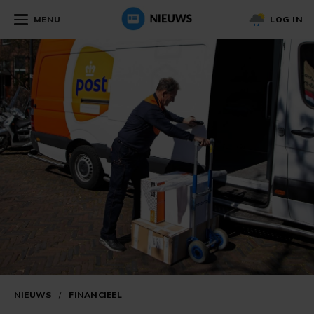
MENU
LOG IN
NIEUWS
/
FINANCIEEL