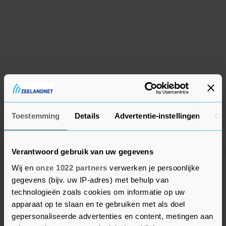
Toestemming
Details
Advertentie-instellingen
Ov
Verantwoord gebruik van uw gegevens
Wij en
onze 1022 partners
verwerken je persoonlijke
Meer uit Middelburg
gegevens (bijv. uw IP-adres) met behulp van
technologieën zoals cookies om informatie op uw
apparaat op te slaan en te gebruiken met als doel
Gemeente in gesprek met Witte
gepersonaliseerde advertenties en content, metingen aan
Kruis over toekomst