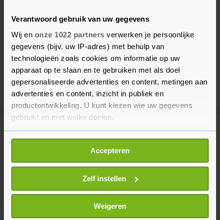
Verantwoord gebruik van uw gegevens
Wij en
onze 1022 partners
verwerken je persoonlijke
gegevens (bijv. uw IP-adres) met behulp van
technologieën zoals cookies om informatie op uw
apparaat op te slaan en te gebruiken met als doel
gepersonaliseerde advertenties en content, metingen aan
advertenties en content, inzicht in publiek en
productontwikkeling. U kunt kiezen wie uw gegevens
gebruikt en met welke doelen.
Meer uit Entertainment
Als u het toestaat, willen we ook graag:
Accepteren
Informatie verzamelen over uw geografische
Britse schrijver van The Horse
locatie, die tot een paar meter nauwkeurig kan zijn
Whisperer overleden
Uw apparaat identificeren door het actief te
Zelf instellen
3 jaar geleden
scannen op specifieke eigenschappen (fingerprinting)
Lees meer over hoe uw persoonlijke gegevens worden
Weigeren
verwerkt en stel uw voorkeuren in het
detailgedeelte
in.