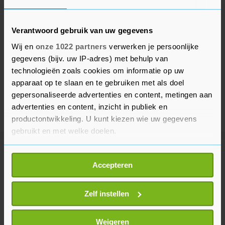
Verantwoord gebruik van uw gegevens
Wij en
onze 1022 partners
verwerken je persoonlijke
gegevens (bijv. uw IP-adres) met behulp van
technologieën zoals cookies om informatie op uw
apparaat op te slaan en te gebruiken met als doel
gepersonaliseerde advertenties en content, metingen aan
advertenties en content, inzicht in publiek en
productontwikkeling. U kunt kiezen wie uw gegevens
gebruikt en met welke doelen.
Als u het toestaat, willen we ook graag:
Meer uit Binnenland
Accepteren
Informatie verzamelen over uw geografische
locatie, die tot een paar meter nauwkeurig kan zijn
Tielen waarschuwt voor
Uw apparaat identificeren door het actief te
Zelf instellen
kwetsbaarheid gelijkheidsstrijd
scannen op specifieke eigenschappen (fingerprinting)
17 minuten geleden
Lees meer over hoe uw persoonlijke gegevens worden
Weigeren