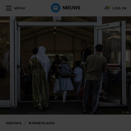
MENU
LOG IN
NIEUWS
/
BINNENLAND