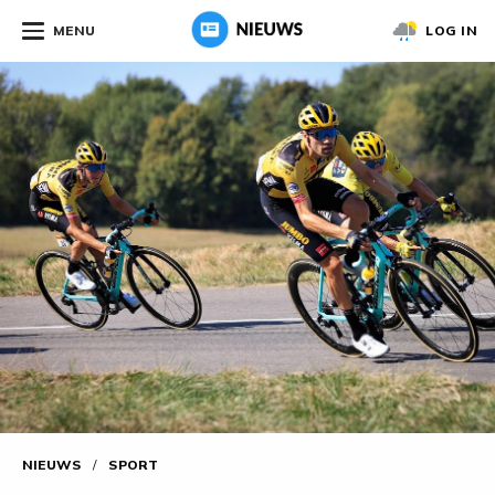
MENU
LOG IN
NIEUWS
/
SPORT