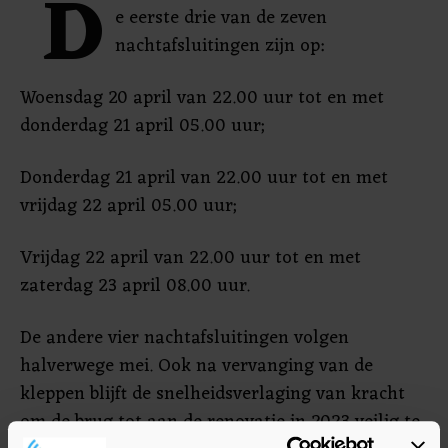
D
e eerste drie van de zeven
nachtafsluitingen zijn op:
Woensdag 20 april van 22.00 uur tot en met
donderdag 21 april 05.00 uur;
Donderdag 21 april van 22.00 uur tot en met
vrijdag 22 april 05.00 uur;
Vrijdag 22 april van 22.00 uur tot en met
zaterdag 23 april 08.00 uur.
De andere vier nachtafsluitingen volgen
halverwege mei. Ook na vervanging van de
kleppen blijft de snelheidsverlaging van kracht
om de brug tot aan de renovatie in 2023 veilig te