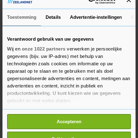
houden.
Toestemming
Details
Advertentie-instellingen
Ov
Verantwoord gebruik van uw gegevens
Wij en
onze 1022 partners
verwerken je persoonlijke
gegevens (bijv. uw IP-adres) met behulp van
technologieën zoals cookies om informatie op uw
apparaat op te slaan en te gebruiken met als doel
gepersonaliseerde advertenties en content, metingen aan
advertenties en content, inzicht in publiek en
productontwikkeling. U kunt kiezen wie uw gegevens
gebruikt en met welke doelen.
Als u het toestaat, willen we ook graag:
Accepteren
Informatie verzamelen over uw geografische
locatie, die tot een paar meter nauwkeurig kan zijn